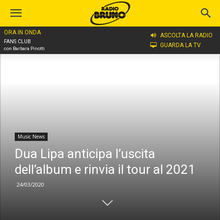
ORA IN ONDA
Home
Music News
ASCOLTA LA RADIO
FANS CLUB
GUARDA LA TV
con Barbara Pinotti
Music News
Dua Lipa anticipa l’uscita
dell’album e rinvia il tour al 2021
24/03/2020