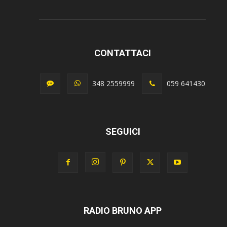
CONTATTACI
348 2559999
059 641430
SEGUICI
RADIO BRUNO APP