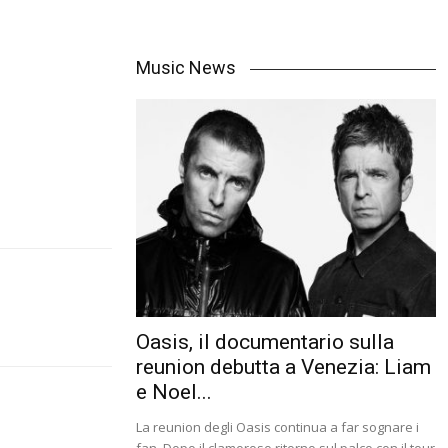
Music News
Oasis, il documentario sulla
reunion debutta a Venezia: Liam
e Noel...
La reunion degli Oasis continua a far sognare i
fan. Dopo il clamoroso ritorno sul palco con il tour