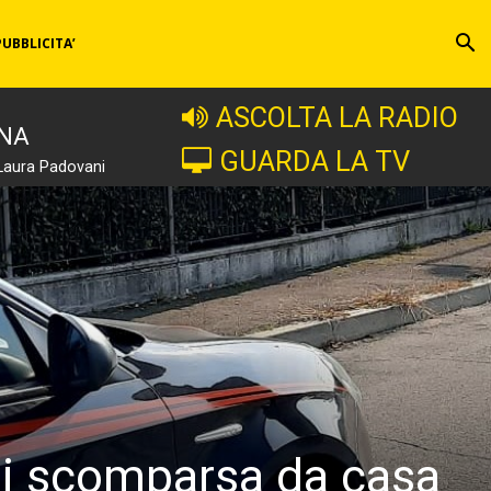
PUBBLICITA’
ASCOLTA LA RADIO
INA
GUARDA LA TV
Laura Padovani
nni scomparsa da casa