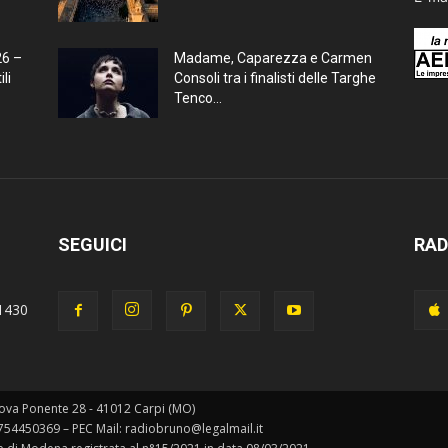
26 –
Madame, Caparezza e Carmen
li
Consoli tra i finalisti delle Targhe
Tenco...
SEGUICI
RAD
1430
ova Ponente 28 - 41012 Carpi (MO)
0754450369 – PEC Mail: radiobruno@legalmail.it