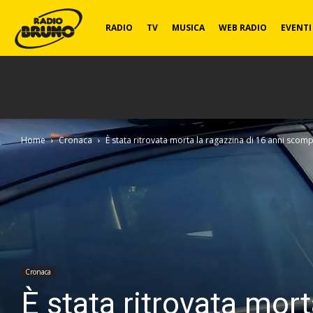
Radio
RADIO
TV
MUSICA
WEB RADIO
EVENTI
Bruno
Home
Cronaca
È stata ritrovata morta la ragazzina di 16 anni scomp
Cronaca
È stata ritrovata mor