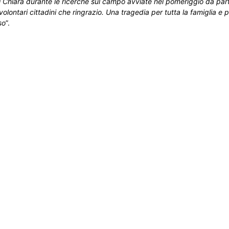
di Chiara durante le ricerche sul campo avviate nel pomeriggio da part
ntari cittadini che ringrazio. Una tragedia per tutta la famiglia e pe
so
”.