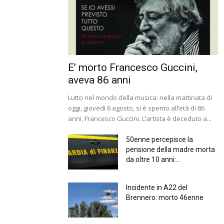
E’ morto Francesco Guccini,
aveva 86 anni
Lutto nel mondo della musica: nella mattinata di
oggi, giovedì 6 agosto, si è spento all’età di 86
anni, Francesco Guccini. L’artista è deceduto a...
50enne percepisce la
pensione della madre morta
da oltre 10 anni:...
Incidente in A22 del
Brennero: morto 46enne