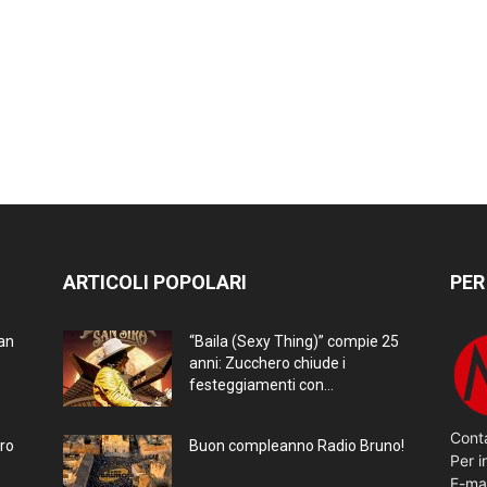
ARTICOLI POPOLARI
PER
ran
“Baila (Sexy Thing)” compie 25
anni: Zucchero chiude i
festeggiamenti con...
Conta
bro
Buon compleanno Radio Bruno!
Per i
E-ma