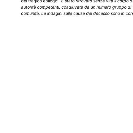
del tragico epilogo: “
È stato ritrovato senza vita il corpo 
autorità competenti, coadiuvate da un numero gruppo di volo
comunità. Le indagini sulle cause del decesso sono in cor