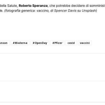
della Salute,
Roberto Speranza
, che potrebbe decidere di somministr
ale.
(fotografia generica: vaccino, di
Spencer Davis
su
Unsplash
)
hnson
#Moderna
#OpenDay
#Pfizer
covid
vaccini