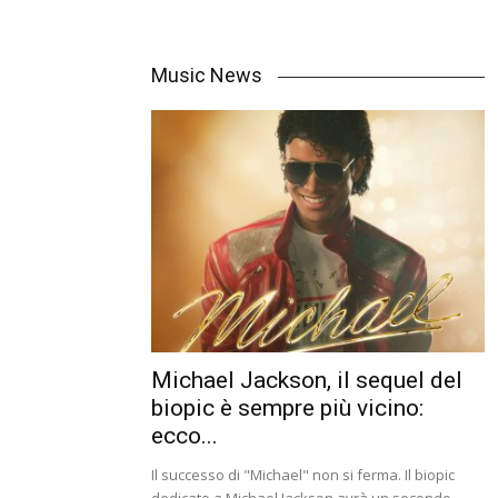
Music News
Michael Jackson, il sequel del
biopic è sempre più vicino:
ecco...
Il successo di "Michael" non si ferma. Il biopic
dedicato a Michael Jackson avrà un secondo