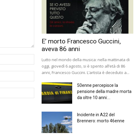
E’ morto Francesco Guccini,
aveva 86 anni
Lutto nel mondo della musica: nella mattinata di
oggi, giovedì 6 agosto, si è spento all’età di 86
anni, Francesco Guccini. L’artista è deceduto a...
50enne percepisce la
pensione della madre morta
da oltre 10 anni:...
Incidente in A22 del
Brennero: morto 46enne