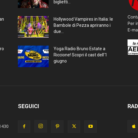
biglietti...
Conta
ran
Hollywood Vampires in Italia: le
Per i
Bambole di Pezza apriranno i
E-ma
due...
bro
Yoga Radio Bruno Estate a
Riccione! Scopri il cast dell’1
giugno
SEGUICI
RAD
1430