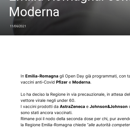
Moderna
11/06/2021
In
Emilia-Romagna
gli Open Day già programmati, con ta
vaccini anti-Covid
Pfizer
e
Moderna
.
Lo ha deciso la Regione in via precauzionale, in attesa de
vettore virale negli under 60.
I vaccini prodotti da
AstraZeneca
e
Johnson&Johnson
c
sono stati ancora vaccinati.
Rimane poi il nodo della seconda dose per chi, pur avendo
la Regione Emilia-Romagna chiede “
alle autorità compete