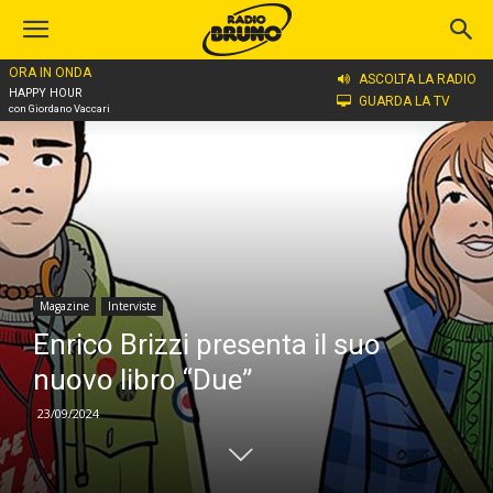
ORA IN ONDA
Home
Magazine
Interviste
ASCOLTA LA RADIO
HAPPY HOUR
GUARDA LA TV
con Giordano Vaccari
Magazine
Interviste
Enrico Brizzi presenta il suo
nuovo libro “Due”
23/09/2024