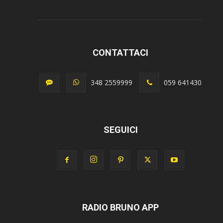
CONTATTACI
348 2559999
059 641430
SEGUICI
RADIO BRUNO APP