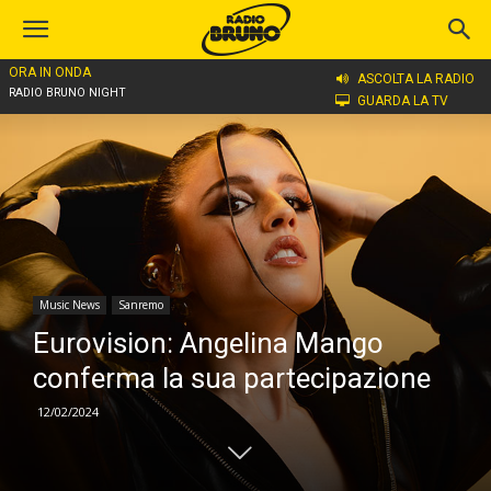
ORA IN ONDA
Home
Music News
Sanremo
ASCOLTA LA RADIO
RADIO BRUNO NIGHT
GUARDA LA TV
Music News
Sanremo
Eurovision: Angelina Mango
conferma la sua partecipazione
12/02/2024