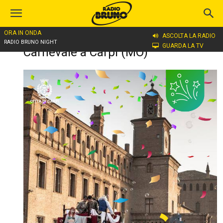
ORA IN ONDA
ASCOLTA LA RADIO
Home
Carnevale a Carpi (MO)
RADIO BRUNO NIGHT
GUARDA LA TV
Carnevale a Carpi (MO)