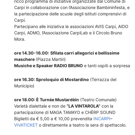
ricco programma di iniziative organizzate dal Comune di
Carpi in collaborazione con l’Associazione Bambininfesta, e
la partecipazione delle scuole degli istituti comprensivi di
Carpi.
Partecipano alle iniziativa le associazioni AVIS Carpi, AIDO
Carpi, ADMO, l’Associazione CarpiLab e il Circolo Bruno
Mora.
ore 14.30-16.00:
Sfilata carri allegorici e bellissime
maschere
(Piazza Martiri)
Musiche e Speaker RADIO BRUNO
e tanti ospiti a sorpresa
ore 16.30: Sproloquio di Mostardino
(Terrazza del
Municipio)
ore 18.00: È Turnée Mustardèin
(Teatro Comunale)
Varietà dialettale e non de
“LA VINTAROLA”
con la
partecipazione di MAGA TAMAYO e CHÈRP SOUND
Biglietti da € 5,00 a € 10,00 prevendita
INCARPI
–
VIVATICKET
o direttamente a teatro la sera di spettacolo.