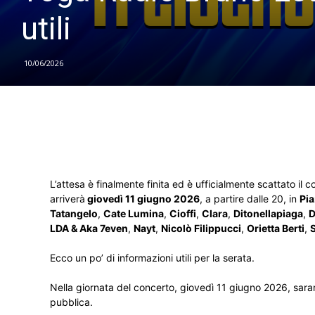
utili
10/06/2026
L’attesa è finalmente finita ed è ufficialmente scattato il 
arriverà
giovedì 11 giugno 2026
, a partire dalle 20, in
Pia
Tatangelo
,
Cate Lumina
,
Cioffi
,
Clara
,
Ditonellapiaga
,
D
LDA & Aka 7even
,
Nayt
,
Nicolò Filippucci
,
Orietta Berti
,
Ecco un po’ di informazioni utili per la serata.
Nella giornata del concerto, giovedì 11 giugno 2026, sarann
pubblica.