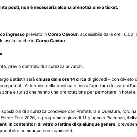
ento posti, non è necessaria alcuna prenotazione o ticket.
ico ingresso
previsto in
Corso Cavour
, accessibile dalle ore 16.00, 
ile uscire anche in
Corso Cavour
.
io
.
e, previo controllo di sicurezza ai varchi.
argo Battisti) sarà
chiusa dalle ore 14 circa
di giovedì – con divieto
competenti. Al termine della bonifica e fino all’apertura dei varchi l’a
la zona e turisti che hanno una prenotazione per pernottare in hotel e
e disposizioni di sicurezza condivise con Prefettura e Questura, l’ordin
 Estate Tour 2026, in programma giovedì 11 giugno a Piacenza, il
div
i in contenitori di vetro o lattine di qualunque genere
, preveden
degradabili e comunque non inquinanti).