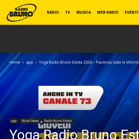
Radio
RADIO
TV
MUSICA
WEB RADIO
EVENTI
Bruno
Home
app
Yoga Radio Bruno Estate 2026 – Piacenza: tutte le informaz
app
Music News
Radio Bruno Estate
Yoga Radio Bruno Est