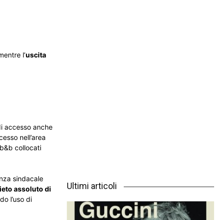
mentre l’
uscita
 di accesso anche
ccesso nell’area
 b&b collocati
anza sindacale
Ultimi articoli
ieto assoluto di
do l’uso di