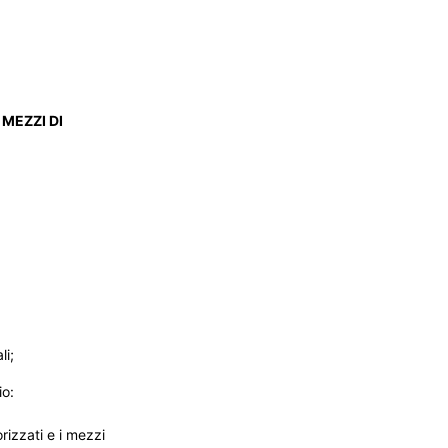
I MEZZI DI
li;
io:
rizzati e i mezzi