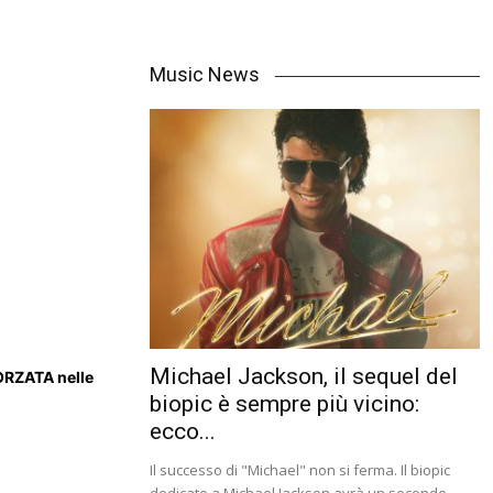
Music News
Michael Jackson, il sequel del
ORZATA nelle
biopic è sempre più vicino:
ecco...
Il successo di "Michael" non si ferma. Il biopic
dedicato a Michael Jackson avrà un secondo