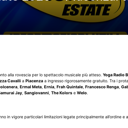
conto alla rovescia per lo spettacolo musicale più atteso.
Yoga Radio B
zza Cavalli
a
Piacenza
a ingresso rigorosamente gratuito. Tra i prot
olcenera
,
Ermal Meta
,
Ernia
,
Frah Quintale
,
Francesco Renga
,
Gab
Samurai Jay
,
Sangiovanni
,
The Kolors
e
Welo
.
o in vigore particolari limitazioni legate principalmente all’ordine e 