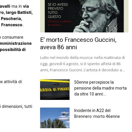
avalli
ma in
via
, largo Battisti,
a Pescheria,
n Francesco
.
e o consumare
E’ morto Francesco Guccini,
omministrazione
aveva 86 anni
possibilità di
Lutto nel mondo della musica: nella mattinata di
oggi, giovedì 6 agosto, si è spento all’età di 86
anni, Francesco Guccini. L’artista è deceduto a...
e attività di
50enne percepisce la
pensione della madre morta
da oltre 10 anni:...
 dimensioni, tutti
Incidente in A22 del
Brennero: morto 46enne