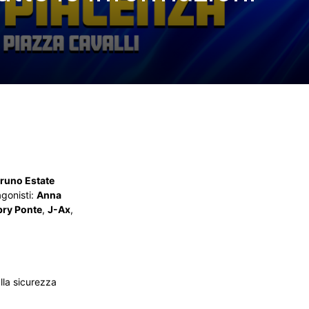
runo Estate
agonisti:
Anna
ry Ponte
,
J-Ax
,
alla sicurezza