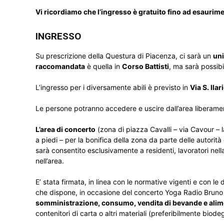
Vi ricordiamo che l’ingresso è gratuito fino ad esaurim
INGRESSO
Su prescrizione della Questura di Piacenza, ci sarà un
un
raccomandata
è quella in
Corso Battisti
, ma sarà possib
L’ingresso per i diversamente abili è previsto in
Via S. Ilar
Le persone potranno accedere e uscire dall’area liberament
L’area di concerto
(zona di piazza Cavalli – via Cavour – l
a piedi – per la bonifica della zona da parte delle autorità 
sarà consentito esclusivamente a residenti, lavoratori nel
nell’area.
E’ stata firmata, in linea con le normative vigenti e con l
che dispone, in occasione del concerto Yoga Radio Bruno
somministrazione, consumo, vendita di bevande e aliment
contenitori di carta o altri materiali (preferibilmente bio