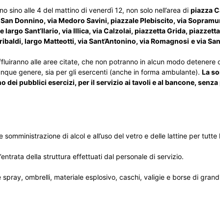
o sino alle 4 del mattino di venerdì 12, non solo nell’area di
piazza C
San Donnino, via Medoro Savini, piazzale Plebiscito, via Sopramuro
 largo Sant’Ilario, via Illica, via Calzolai, piazzetta Grida, piazzett
aribaldi, largo Matteotti, via Sant’Antonino, via Romagnosi
e via Sa
e affluiranno alle aree citate, che non potranno in alcun modo detener
alunque genere, sia per gli esercenti (anche in forma ambulante).
La s
o dei pubblici esercizi, per il servizio ai tavoli e al bancone, senza 
e somministrazione di alcol e all’uso del vetro e delle lattine per tutte l
l’entrata della struttura effettuati dal personale di servizio.
e spray, ombrelli, materiale esplosivo, caschi, valigie e borse di grandi