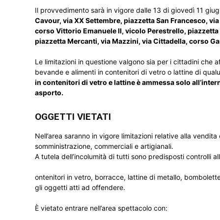
Il provvedimento sarà in vigore dalle 13 di giovedì 11 giugn
Cavour, via XX Settembre, piazzetta San Francesco, via 
corso Vittorio Emanuele II, vicolo Perestrello, piazzetta e
piazzetta Mercanti, via Mazzini, via Cittadella, corso G
Le limitazioni in questione valgono sia per i cittadini ch
bevande e alimenti in contenitori di vetro o lattine di qu
in contenitori di vetro e lattine è ammessa solo all’intern
asporto.
OGGETTI VIETATI
Nell’area saranno in vigore limitazioni relative alla vendita 
somministrazione, commerciali e artigianali.
A tutela dell’incolumità di tutti sono predisposti controlli al
ontenitori in vetro, borracce, lattine di metallo, bombolett
gli oggetti atti ad offendere.
È
vietato entrare nell’area spettacolo con: