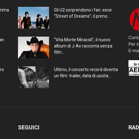
prima
Gli U2 sorprendono i fan: esce
“Street of Dreams”, il primo...
Conta
ran
“Vita Morte Miracoli”, il nuovo
Per i
album di J-Ax racconta senza
E-ma
filtri...
bro
Ultimo, il concerto record diventa
un film: trailer, data di uscita...
SEGUICI
RAD