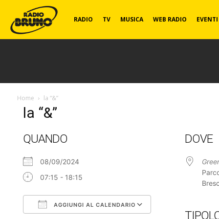
Radio
RADIO
TV
MUSICA
WEB RADIO
EVENTI
Bruno
Home
la “&”
la “&”
QUANDO
DOVE
08/09/2024
Gree
Parco
07:15 - 18:15
Bresc
AGGIUNGI AL CALENDARIO
TIPOL