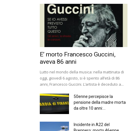
E’ morto Francesco Guccini,
aveva 86 anni
Lutto nel mondo della musica: nella mattinata di
oggi, giovedì 6 agosto, si è spento all’età di 86
anni, Francesco Guccini. L’artista è deceduto a...
50enne percepisce la
pensione della madre morta
da oltre 10 anni:...
Incidente in A22 del
Brennero: morto 46enne