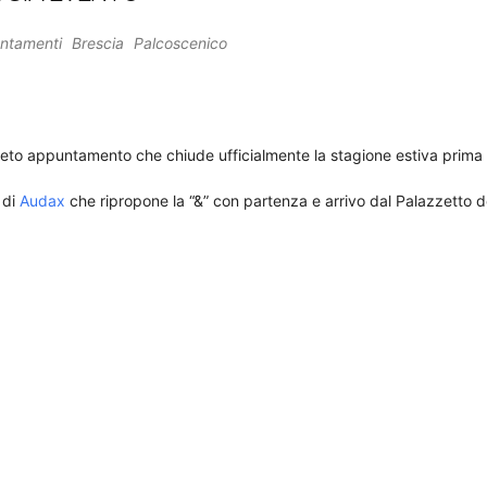
iCalendar
Office 365
ntamenti
Brescia
Palcoscenico
nsueto appuntamento che chiude ufficialmente la stagione estiva prima d
 di
Audax
che ripropone la “&” con partenza e arrivo dal Palazzetto d