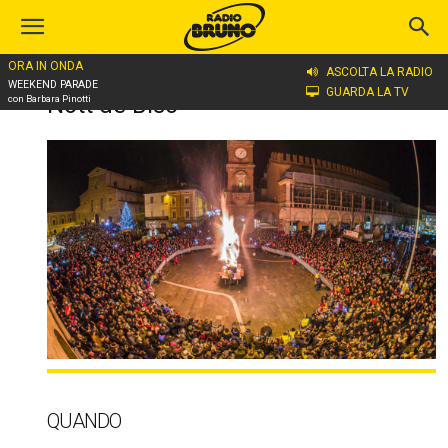
ORA IN ONDA
ASCOLTA LA RADIO
Home
Nott de Bisò
WEEKEND PARADE
GUARDA LA TV
Nott de Bisò
con Barbara Pinotti
QUANDO