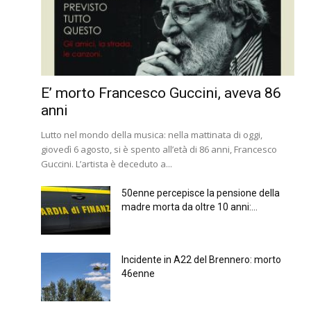
E’ morto Francesco Guccini, aveva 86
anni
Lutto nel mondo della musica: nella mattinata di oggi,
giovedì 6 agosto, si è spento all’età di 86 anni, Francesco
Guccini. L’artista è deceduto a...
50enne percepisce la pensione della
madre morta da oltre 10 anni:...
Incidente in A22 del Brennero: morto
46enne