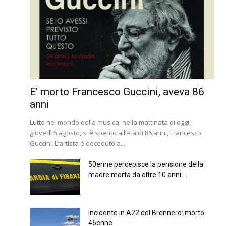
E’ morto Francesco Guccini, aveva 86
anni
Lutto nel mondo della musica: nella mattinata di oggi,
giovedì 6 agosto, si è spento all’età di 86 anni, Francesco
Guccini. L’artista è deceduto a...
50enne percepisce la pensione della
madre morta da oltre 10 anni:...
Incidente in A22 del Brennero: morto
46enne