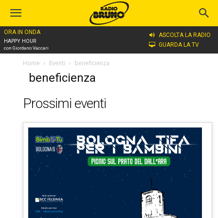
ORA IN ONDA
ASCOLTA LA RADIO
HAPPY HOUR
GUARDA LA TV
con Giordano Vaccari
Home
Eventi
beneficienza
beneficienza
Prossimi eventi