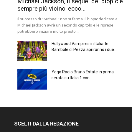
Michael Jackson, il sequel del biopic è
sempre più vicino: ecco...
Il successo di "Michael" non si ferma. Il biopic dedicato a
Michael Jackson avrà un secondo capitolo e le riprese
potrebbero iniziare molto presto....
Hollywood Vampires in Italia: le
Bambole di Pezza apriranno i due...
Yoga Radio Bruno Estate in prima
serata su Italia 1 con...
SCELTI DALLA REDAZIONE