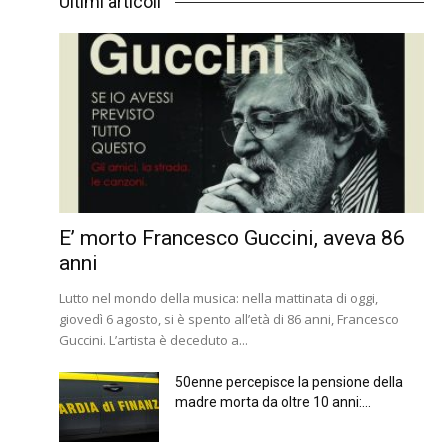
Ultimi articoli
E’ morto Francesco Guccini, aveva 86
anni
Lutto nel mondo della musica: nella mattinata di oggi,
giovedì 6 agosto, si è spento all’età di 86 anni, Francesco
Guccini. L’artista è deceduto a...
50enne percepisce la pensione della
madre morta da oltre 10 anni:...