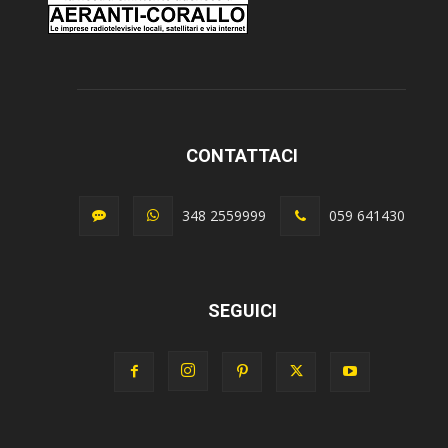
CONTATTACI
348 2559999
059 641430
SEGUICI