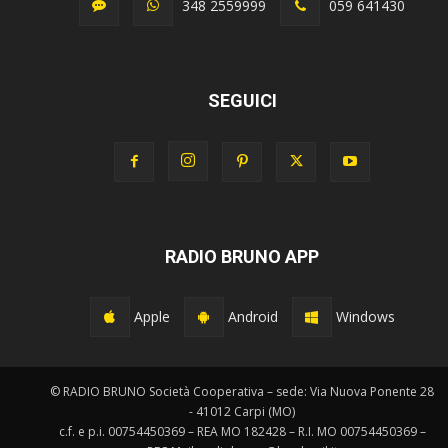
348 2559999
059 641430
SEGUICI
RADIO BRUNO APP
Apple
Android
Windows
© RADIO BRUNO Società Cooperativa – sede: Via Nuova Ponente 28
- 41012 Carpi (MO)
c.f. e p.i. 00754450369 – REA MO 182428 – R.I. MO 00754450369 –