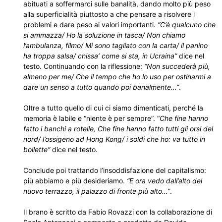
abituati a soffermarci sulle banalità, dando molto più peso
alla superficialità piuttosto a che pensare a risolvere i
problemi e dare peso ai valori importanti.
“C’è qualcuno che
si ammazza/ Ho la soluzione in tasca/ Non chiamo
l’ambulanza, filmo/ Mi sono tagliato con la carta/ il panino
ha troppa salsa/ chissa’ come si sta, in Ucraina”
dice nel
testo. Continuando con la riflessione:
“Non succederà più,
almeno per me/ Che il tempo che ho lo uso per ostinarmi a
dare un senso a tutto quando poi banalmente…”
.
Oltre a tutto quello di cui ci siamo dimenticati, perché la
memoria è labile e “niente è per sempre”. “
Che fine hanno
fatto i banchi a rotelle, Che fine hanno fatto tutti gli orsi del
nord/ l’ossigeno ad Hong Kong/ i soldi che ho: va tutto in
bollette”
dice nel testo.
Conclude poi trattando l’insoddisfazione del capitalismo:
più abbiamo e più desideriamo.
“E ora vedo dall’alto del
nuovo terrazzo, il palazzo di fronte più alto…”
.
Il brano è scritto da Fabio Rovazzi con la collaborazione di