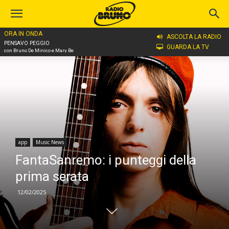
ORA IN ONDA
Home
app
ASCOLTA LA RADIO
PENSAVO PEGGIO
GUARDA LA TV
con Bruno De Minico e Mary Be
app
Music News
FantaSanremo: i punteggi della
prima serata
12/02/2025