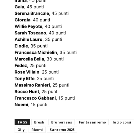
Irama
, 45 punti
Gaia
, 45 punti
Serena Brancale
, 45 punti
Giorgia
, 40 punti
Willie Peyote
, 40 punti
Sarah Toscano
, 40 punti
Achille Lauro
, 35 punti
Elodie
, 35 punti
Francesca Michielin
, 35 punti
Marcella Bella
, 30 punti
Fedez
, 25 punti
Rose Villain
, 25 punti
Tony Effe
, 25 punti
Massimo Ranieri
, 25 punti
Rocco Hunt
, 25 punti
Francesco Gabbani
, 15 punti
Noemi
, 15 punti
TAGS
Bresh
Brunori sas
Fantasanremo
lucio corsi
Olly
Rkomi
Sanremo 2025