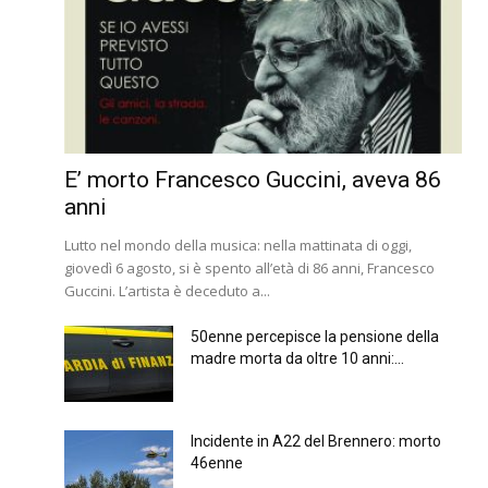
E’ morto Francesco Guccini, aveva 86
anni
Lutto nel mondo della musica: nella mattinata di oggi,
giovedì 6 agosto, si è spento all’età di 86 anni, Francesco
Guccini. L’artista è deceduto a...
50enne percepisce la pensione della
madre morta da oltre 10 anni:...
Incidente in A22 del Brennero: morto
46enne