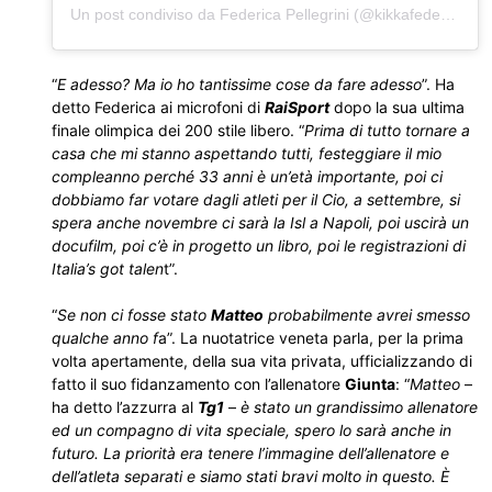
Un post condiviso da Federica Pellegrini (@kikkafede88)
“
E adesso? Ma io ho tantissime cose da fare adesso
”. Ha
detto Federica ai microfoni di
RaiSport
dopo la sua ultima
finale olimpica dei 200 stile libero. “
Prima di tutto tornare a
casa che mi stanno aspettando tutti, festeggiare il mio
compleanno perché 33 anni è un’età importante, poi ci
dobbiamo far votare dagli atleti per il Cio, a settembre, si
spera anche novembre ci sarà la Isl a Napoli, poi uscirà un
docufilm, poi c’è in progetto un libro, poi le registrazioni di
Italia’s got talen
t”.
“
Se non ci fosse stato
Matteo
probabilmente avrei smesso
qualche anno f
a”. La nuotatrice veneta parla, per la prima
volta apertamente, della sua vita privata, ufficializzando di
fatto il suo fidanzamento con l’allenatore
Giunta
: “
Matteo
–
ha detto l’azzurra al
Tg1
–
è stato un grandissimo allenatore
ed un compagno di vita speciale, spero lo sarà anche in
futuro. La priorità era tenere l’immagine dell’allenatore e
dell’atleta separati e siamo stati bravi molto in questo. È