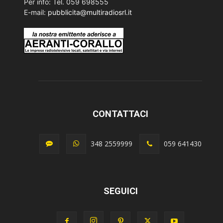
Per info: Tel. 059 698555
E-mail:
pubblicita@multiradiosrl.it
CONTATTACI
348 2559999
059 641430
SEGUICI