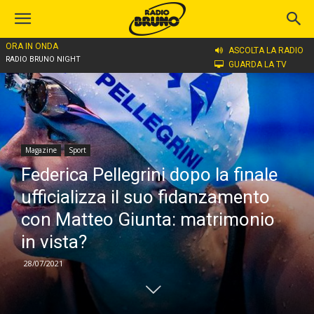
ORA IN ONDA
Home
Magazine
ASCOLTA LA RADIO
RADIO BRUNO NIGHT
GUARDA LA TV
Magazine
Sport
Federica Pellegrini dopo la finale
ufficializza il suo fidanzamento
con Matteo Giunta: matrimonio
in vista?
28/07/2021