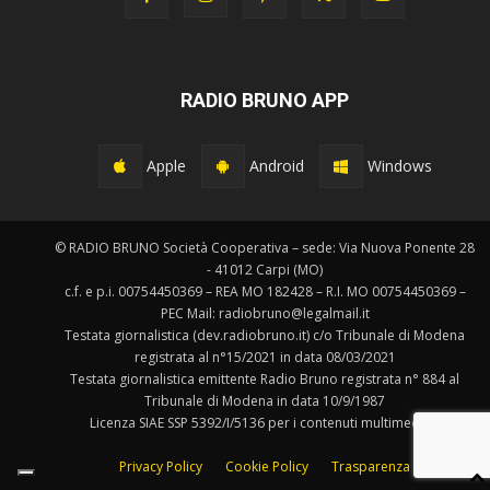
RADIO BRUNO APP
Apple
Android
Windows
© RADIO BRUNO Società Cooperativa – sede: Via Nuova Ponente 28
- 41012 Carpi (MO)
c.f. e p.i. 00754450369 – REA MO 182428 – R.I. MO 00754450369 –
PEC Mail: radiobruno@legalmail.it
Testata giornalistica (dev.radiobruno.it) c/o Tribunale di Modena
registrata al n°15/2021 in data 08/03/2021
Testata giornalistica emittente Radio Bruno registrata n° 884 al
Tribunale di Modena in data 10/9/1987
Licenza SIAE SSP 5392/I/5136 per i contenuti multimediali.
Privacy Policy
Cookie Policy
Trasparenza