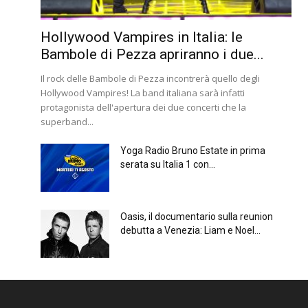
Hollywood Vampires in Italia: le
Bambole di Pezza apriranno i due...
Il rock delle Bambole di Pezza incontrerà quello degli
Hollywood Vampires! La band italiana sarà infatti
protagonista dell'apertura dei due concerti che la
superband...
Yoga Radio Bruno Estate in prima
serata su Italia 1 con...
Oasis, il documentario sulla reunion
debutta a Venezia: Liam e Noel...