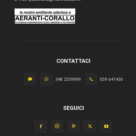
CONTATTACI
348 2559999
059 641430
SEGUICI