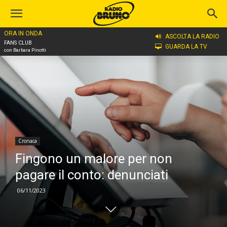
ORA IN ONDA
Home
Cronaca
ASCOLTA LA RADIO
FANS CLUB
GUARDA LA TV
con Barbara Pinotti
Cronaca
Fingono un malore per non
pagare il conto: denunciati
06/11/2023