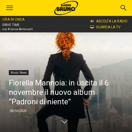
ORA IN ONDA
Home
Music News
ASCOLTA LA RADIO
DRIVE TIME
GUARDA LA TV
con Arianna Bertoncelli
Music News
Fiorella Mannoia: in uscita il 6
novembre il nuovo album
“Padroni di niente”
08/10/2020