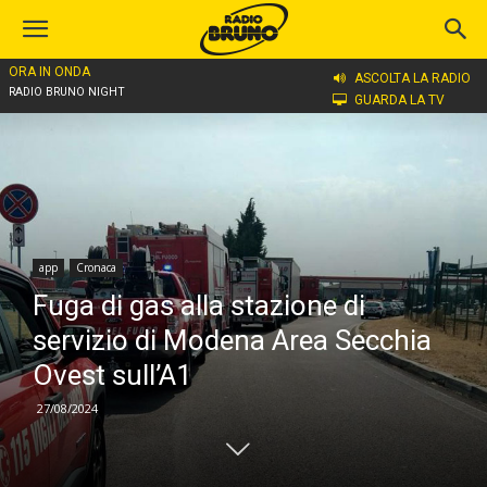
ORA IN ONDA
Home
app
ASCOLTA LA RADIO
RADIO BRUNO NIGHT
GUARDA LA TV
app
Cronaca
Fuga di gas alla stazione di
servizio di Modena Area Secchia
Ovest sull’A1
27/08/2024