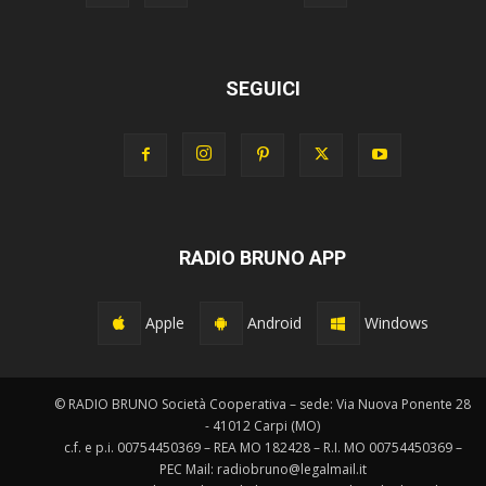
SEGUICI
RADIO BRUNO APP
Apple
Android
Windows
© RADIO BRUNO Società Cooperativa – sede: Via Nuova Ponente 28
- 41012 Carpi (MO)
c.f. e p.i. 00754450369 – REA MO 182428 – R.I. MO 00754450369 –
PEC Mail: radiobruno@legalmail.it