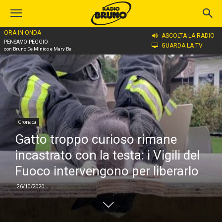
ORA IN ONDA
Home
Cronaca
ASCOLTA LA RADIO
PENSAVO PEGGIO
GUARDA LA TV
con Bruno De Minico e Mary Be
Cronaca
Gatto troppo curioso rimane
incastrato con la testa: i Vigili del
Fuoco intervengono per liberarlo
26/10/2020