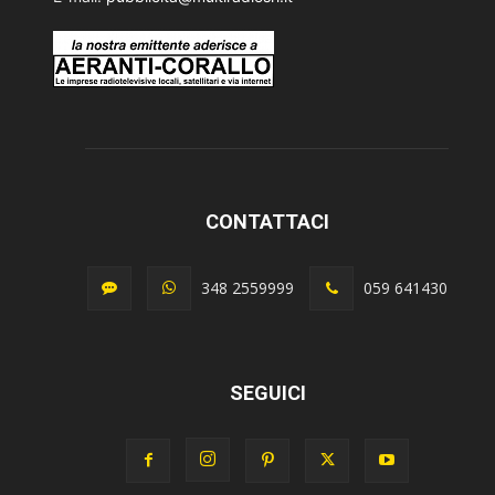
CONTATTACI
348 2559999
059 641430
SEGUICI