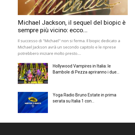
Michael Jackson, il sequel del biopic è
sempre più vicino: ecco...
Il successo di "Michael" non si ferma. Il biopic dedicato a
Michael Jackson avrà un secondo capitolo e le riprese
potrebbero iniziare molto presto....
Hollywood Vampires in Italia: le
Bambole di Pezza apriranno i due...
Yoga Radio Bruno Estate in prima
serata su Italia 1 con...