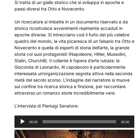
Si tratta di un giallo storico che si sviluppa in epoche e
paesi diversi tra Otto e Novecento.
Un ricercatore si imbatte in un documento riservato e da
storico ricostruisce avvenimenti realmente accaduti in
epoche diverse. Si intrecciano così il furto del più celebre
quadro del mondo, la vita picaresca di un falsario tra Otto e
Novecento e quella di esperti di storia dell’arte, la grande
storia coi suoi protagonisti (Napoleone, Hitler, Mussolini,
Stalin, Churchill). Il collante è l’opera d’arte rubata: la
Gioconda di Leonardo. Al capolavoro è particolarmente
interessata un’organizzazione segreta attiva nella seconda
metà del secolo scorso. L’indagine del narratore si muove
sul confine tra ricerca storica e finzione, per raccontare
attraverso un romanzo storie incredibilmente vere.
L’intervista di Pierluigi Senatore:
Audio
00:00
00:00
Player