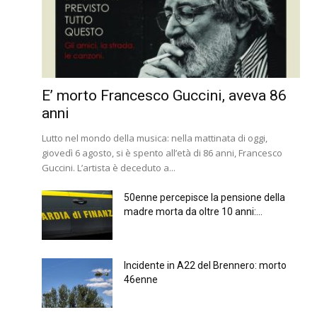
E’ morto Francesco Guccini, aveva 86
anni
Lutto nel mondo della musica: nella mattinata di oggi,
giovedì 6 agosto, si è spento all’età di 86 anni, Francesco
Guccini. L’artista è deceduto a...
50enne percepisce la pensione della
madre morta da oltre 10 anni:...
Incidente in A22 del Brennero: morto
46enne