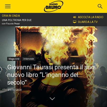
ORA IN ONDA
Home
Magazine
Interviste
ASCOLTA LA RADIO
UNA POLTRONA PER DUE
GUARDA LA TV
con Fausto Peppi
Magazine
Interviste
Giovanni Taurasi presenta il suo
nuovo libro “L’inganno del
secolo”
01/10/2024