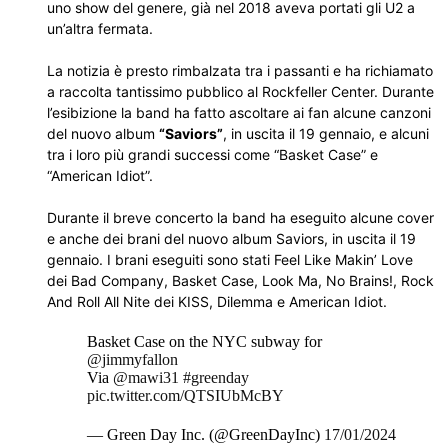
uno show del genere, già nel 2018 aveva portati gli U2 a
un’altra fermata.
La notizia è presto rimbalzata tra i passanti e ha richiamato
a raccolta tantissimo pubblico al Rockfeller Center. Durante
l’esibizione la band ha fatto ascoltare ai fan alcune canzoni
del nuovo album
“Saviors”
, in uscita il 19 gennaio, e alcuni
tra i loro più grandi successi come “Basket Case” e
“American Idiot”.
Durante il breve concerto la band ha eseguito alcune cover
e anche dei brani del nuovo album Saviors, in uscita il 19
gennaio. I brani eseguiti sono stati Feel Like Makin’ Love
dei Bad Company, Basket Case, Look Ma, No Brains!, Rock
And Roll All Nite dei KISS, Dilemma e American Idiot.
Basket Case on the NYC subway for
@jimmyfallon
Via
@mawi31
#greenday
pic.twitter.com/QTSIUbMcBY
— Green Day Inc. (@GreenDayInc)
17/01/2024