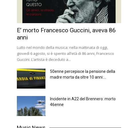
E’ morto Francesco Guccini, aveva 86
anni
Lutto nel mondo della musica: nella mattinata di oggi,
giovedì 6 agosto, si è spento all’età di 86 anni, Francesco
Guccini. L’artista è deceduto a...
50enne percepisce la pensione della
madre morta da oltre 10 anni:...
Incidente in A22 del Brennero: morto
46enne
Music News