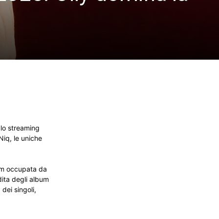
 lo streaming
Niq, le uniche
lbum occupata da
ndita degli album
dei singoli,