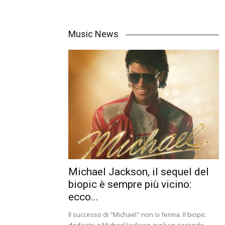
Music News
Michael Jackson, il sequel del
biopic è sempre più vicino:
ecco...
Il successo di "Michael" non si ferma. Il biopic
dedicato a Michael Jackson avrà un secondo