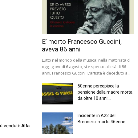
E’ morto Francesco Guccini,
aveva 86 anni
Lutto nel mondo della musica: nella mattinata di
oggi, giovedì 6 agosto, si è spento all’età di 86
anni, Francesco Guccini. L’artista è deceduto a...
50enne percepisce la
pensione della madre morta
da oltre 10 anni:...
Incidente in A22 del
Brennero: morto 46enne
iù venduti:
Alfa