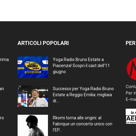
ARTICOLI POPOLARI
PER
prima
Yoga Radio Bruno Estate a
Piacenza! Scopri il cast dell’11
giugno
Conta
ran
Successo per Yoga Radio Bruno
Per i
Estate a Reggio Emilia: migliaia
E-ma
di...
bro
Rkomi torna alle origini: al
Fabrique un concerto unico con
l’EP...