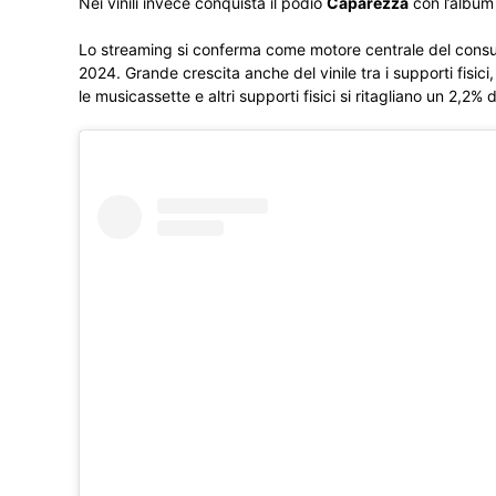
Nei vinili invece conquista il podio
Caparezza
con l’album 
Lo streaming si conferma come motore centrale del consumo
2024. Grande crescita anche del vinile tra i supporti fisi
le musicassette e altri supporti fisici si ritagliano un 2,2% 