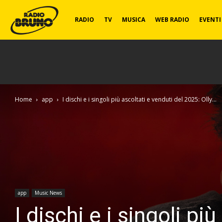
Radio
RADIO
TV
MUSICA
WEB RADIO
EVENTI
Bruno
Home
app
I dischi e i singoli più ascoltati e venduti del 2025: Olly...
app
Music News
I dischi e i singoli pi