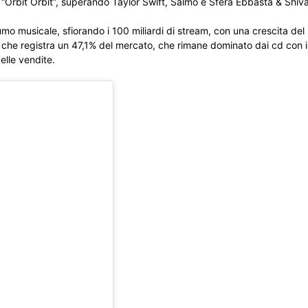
“Orbit Orbit”, superando Taylor Swift, Salmo e Sfera Ebbasta & Shiva
 musicale, sfiorando i 100 miliardi di stream, con una crescita del 
ci, che registra un 47,1% del mercato, che rimane dominato dai cd con 
delle vendite.