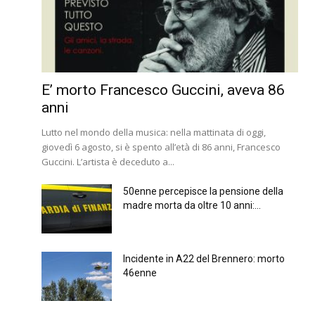
E’ morto Francesco Guccini, aveva 86
anni
Lutto nel mondo della musica: nella mattinata di oggi,
giovedì 6 agosto, si è spento all’età di 86 anni, Francesco
Guccini. L’artista è deceduto a...
50enne percepisce la pensione della
madre morta da oltre 10 anni:...
Incidente in A22 del Brennero: morto
46enne