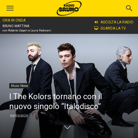
ORA IN ONDA
Home
Music News
ASCOLTA LA RADIO
BRUNO MATTINA
GUARDA LA TV
con Roberto Uggeri e Laura Padovani
Music News
I The Kolors tornano con il
nuovo singolo “Italodisco”
03/05/2023