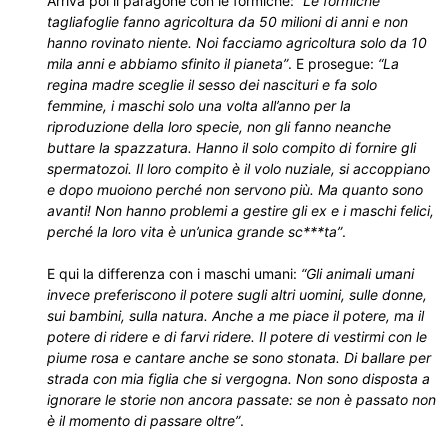
Arriva poi il paragone con le formiche:
“Le formiche
tagliafoglie fanno agricoltura da 50 milioni di anni e non
hanno rovinato niente. Noi facciamo agricoltura solo da 10
mila anni e abbiamo sfinito il pianeta”
. E prosegue:
“La
regina madre sceglie il sesso dei nascituri e fa solo
femmine, i maschi solo una volta all’anno per la
riproduzione della loro specie, non gli fanno neanche
buttare la spazzatura. Hanno il solo compito di fornire gli
spermatozoi. Il loro compito è il volo nuziale, si accoppiano
e dopo muoiono perché non servono più. Ma quanto sono
avanti! Non hanno problemi a gestire gli ex e i maschi felici,
perché la loro vita è un’unica grande sc***ta”
.
E qui la differenza con i maschi umani:
“Gli animali umani
invece preferiscono il potere sugli altri uomini, sulle donne,
sui bambini, sulla natura. Anche a me piace il potere, ma il
potere di ridere e di farvi ridere. Il potere di vestirmi con le
piume rosa e cantare anche se sono stonata. Di ballare per
strada con mia figlia che si vergogna. Non sono disposta a
ignorare le storie non ancora passate: se non è passato non
è il momento di passare oltre”
.