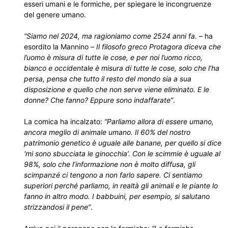
esseri umani e le formiche, per spiegare le incongruenze
del genere umano.
“Siamo nel 2024, ma ragioniamo come 2524 anni fa.
– ha
esordito la Mannino –
Il filosofo greco Protagora diceva che
l’uomo è misura di tutte le cose, e per noi l’uomo ricco,
bianco e occidentale è misura di tutte le cose, solo che l’ha
persa, pensa che tutto il resto del mondo sia a sua
disposizione e quello che non serve viene eliminato. E le
donne? Che fanno? Eppure sono indaffarate”
.
La comica ha incalzato:
“Parliamo allora di essere umano,
ancora meglio di animale umano. Il 60% del nostro
patrimonio genetico è uguale alle banane, per quello si dice
‘mi sono sbucciata le ginocchia’. Con le scimmie è uguale al
98%, solo che l’informazione non è molto diffusa, gli
scimpanzé ci tengono a non farlo sapere. Ci sentiamo
superiori perché parliamo, in realtà gli animali e le piante lo
fanno in altro modo. I babbuini, per esempio, si salutano
strizzandosi il pene”
.