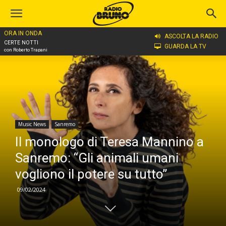
ORA IN ONDA
Home
Music News
Sanremo
ASCOLTA LA RADIO
CERTE NOTTI
GUARDA LA TV
con Roberto Trapani
Music News
Sanremo
Il monologo di Teresa Mannino a
Sanremo: “Gli animali umani
vogliono il potere su tutto”
09/02/2024