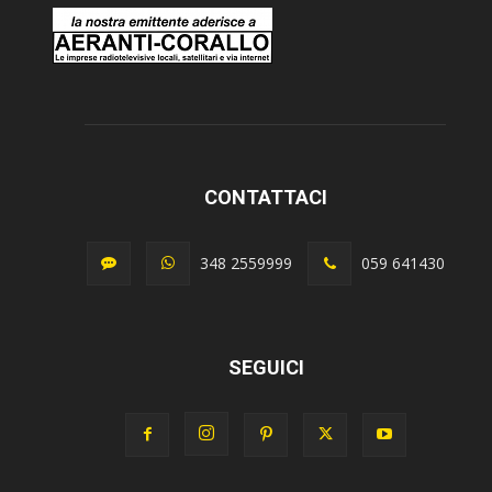
CONTATTACI
348 2559999
059 641430
SEGUICI