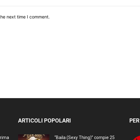
the next time I comment.
ARTICOLI POPOLARI
PER
prima
“Baila (Sexy Thing)” compie 25