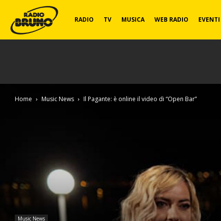
Radio
RADIO
TV
MUSICA
WEB RADIO
EVENTI
Bruno
Home
Music News
Il Pagante: è online il video di “Open Bar”
Music News