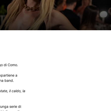
ago di Como.
appartiene a
una band.
ate, il caldo, la
 lunga serie di