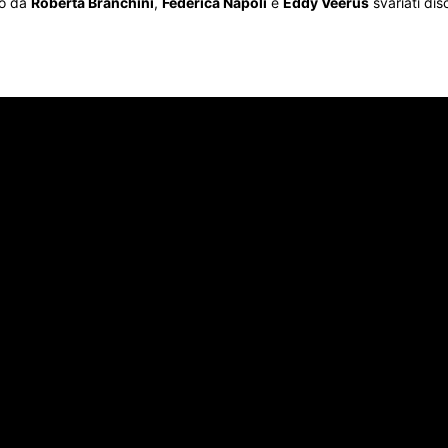
to da
Roberta Branchini
,
Federica Napoli
e
Eddy Veerus
svariati disc