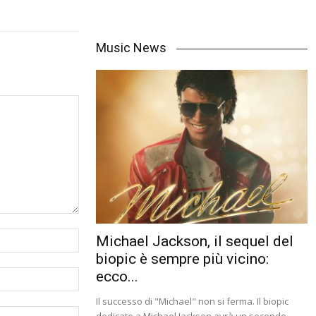
Music News
Michael Jackson, il sequel del
biopic è sempre più vicino:
ecco...
Il successo di "Michael" non si ferma. Il biopic
dedicato a Michael Jackson avrà un secondo