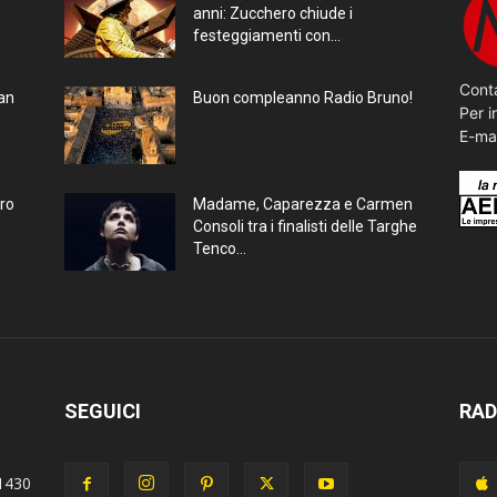
anni: Zucchero chiude i
festeggiamenti con...
Conta
ran
Buon compleanno Radio Bruno!
Per i
E-ma
bro
Madame, Caparezza e Carmen
Consoli tra i finalisti delle Targhe
Tenco...
SEGUICI
RAD
1430