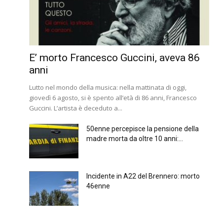
E’ morto Francesco Guccini, aveva 86
anni
Lutto nel mondo della musica: nella mattinata di oggi,
giovedì 6 agosto, si è spento all’età di 86 anni, Francesco
Guccini. L’artista è deceduto a...
50enne percepisce la pensione della
madre morta da oltre 10 anni:...
Incidente in A22 del Brennero: morto
46enne