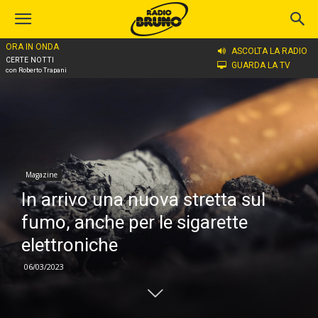
ORA IN ONDA
Home
Magazine
ASCOLTA LA RADIO
CERTE NOTTI
GUARDA LA TV
con Roberto Trapani
Magazine
In arrivo una nuova stretta sul
fumo, anche per le sigarette
elettroniche
06/03/2023