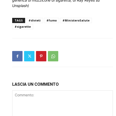
generica di mozzicone di sigaretta, di Ray Reyes su
Unsplash)
TAGS
#divieti
#fumo
#MinisteroSalute
#sigarette
LASCIA UN COMMENTO