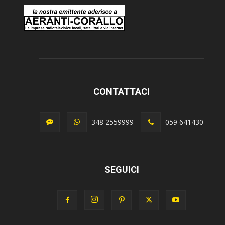
CONTATTACI
348 2559999
059 641430
SEGUICI