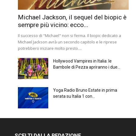
Michael Jackson, il sequel del biopic è
sempre più vicino: ecco...
Il successo di "Michael" non si ferma. Il biopic dedicato a
Michael Jackson avrà un secondo capitolo e le riprese
potrebbero iniziare molto presto....
Hollywood Vampires in Italia: le
Bambole di Pezza apriranno i due...
Yoga Radio Bruno Estate in prima
serata su Italia 1 con...
SCELTI DALLA REDAZIONE