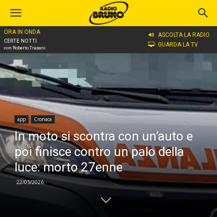
ORA IN ONDA
Home
app
ASCOLTA LA RADIO
CERTE NOTTI
GUARDA LA TV
con Roberto Trapani
app
Cronaca
In moto si scontra con un’auto e
poi finisce contro un palo della
luce: morto 27enne
22/05/2026