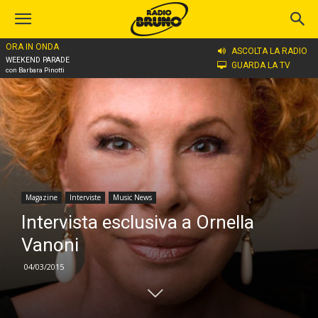
ORA IN ONDA
Home
Magazine
Interviste
ASCOLTA LA RADIO
WEEKEND PARADE
GUARDA LA TV
con Barbara Pinotti
Magazine
Interviste
Music News
Intervista esclusiva a Ornella
Vanoni
04/03/2015