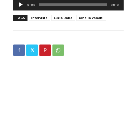
Audio
00:00
00:00
Player
TAGS
intervista
Lucio Dalla
ornella vanoni