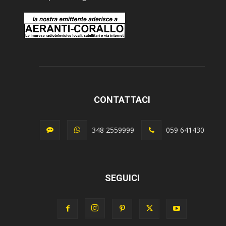
CONTATTACI
348 2559999
059 641430
SEGUICI