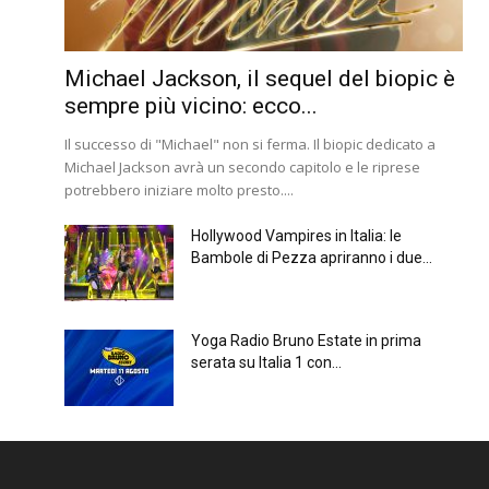
Michael Jackson, il sequel del biopic è
sempre più vicino: ecco...
Il successo di "Michael" non si ferma. Il biopic dedicato a
Michael Jackson avrà un secondo capitolo e le riprese
potrebbero iniziare molto presto....
Hollywood Vampires in Italia: le
Bambole di Pezza apriranno i due...
Yoga Radio Bruno Estate in prima
serata su Italia 1 con...