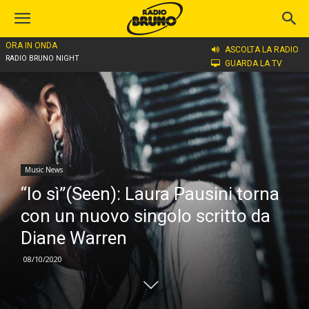
ORA IN ONDA
Home
Music News
ASCOLTA LA RADIO
RADIO BRUNO NIGHT
GUARDA LA TV
Music News
“Io sì”(Seen): Laura Pausini torna
con un nuovo singolo scritto da
Diane Warren
08/10/2020