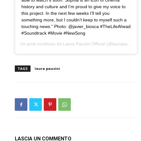
able to watch it soon. Sophia is an icon of cinema
history and culture and I’m proud to give my voice to
this project. In the next few weeks I’ll tell you
something more, but I couldn’t keep to myself such a
touching news.” Photo: @javier_biosca #TheLifeAhead
#Soundtrack #Movie #NewSong
Un post condiviso da
Laura Pausini Official
(@laurapausini) in data:
TAGS
laura pausini
LASCIA UN COMMENTO