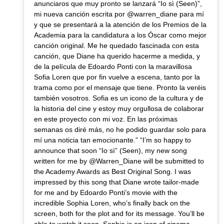
anunciaros que muy pronto se lanzará “Io sì (Seen)”,
mi nueva canción escrita por @warren_diane para mí
y que se presentará a la atención de los Premios de la
Academia para la candidatura a los Óscar como mejor
canción original. Me he quedado fascinada con esta
canción, que Diane ha querido hacerme a medida, y
de la película de Edoardo Ponti con la maravillosa
Sofia Loren que por fin vuelve a escena, tanto por la
trama como por el mensaje que tiene. Pronto la veréis
también vosotros. Sofia es un icono de la cultura y de
la historia del cine y estoy muy orgullosa de colaborar
en este proyecto con mi voz. En las próximas
semanas os diré más, no he podido guardar solo para
mí una noticia tan emocionante.” “I’m so happy to
announce that soon “Io sì” (Seen), my new song
written for me by @Warren_Diane will be submitted to
the Academy Awards as Best Original Song. I was
impressed by this song that Diane wrote tailor-made
for me and by Edoardo Ponti’s movie with the
incredible Sophia Loren, who’s finally back on the
screen, both for the plot and for its message. You’ll be