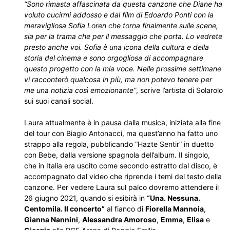
“Sono rimasta affascinata da questa canzone che Diane ha
voluto cucirmi addosso e dal film di Edoardo Ponti con la
meravigliosa Sofia Loren che torna finalmente sulle scene,
sia per la trama che per il messaggio che porta. Lo vedrete
presto anche voi. Sofia è una icona della cultura e della
storia del cinema e sono orgogliosa di accompagnare
questo progetto con la mia voce. Nelle prossime settimane
vi racconterò qualcosa in più, ma non potevo tenere per
me una notizia così emozionante”
, scrive l’artista di Solarolo
sui suoi canali social.
Laura attualmente è in pausa dalla musica, iniziata alla fine
del tour con Biagio Antonacci, ma quest’anno ha fatto uno
strappo alla regola, pubblicando “Hazte Sentir” in duetto
con Bebe, dalla versione spagnola dell’album. Il singolo,
che in Italia era uscito come secondo estratto dal disco, è
accompagnato dal video che riprende i temi del testo della
canzone. Per vedere Laura sul palco dovremo attendere il
26 giugno 2021, quando si esibirà in
“Una. Nessuna.
Centomila. Il concerto”
al fianco di
Fiorella Mannoia
,
Gianna Nannini
,
Alessandra Amoroso
,
Emma
,
Elisa
e