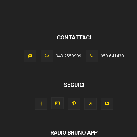
CONTATTACI
348 2559999
059 641430
SEGUICI
RADIO BRUNO APP