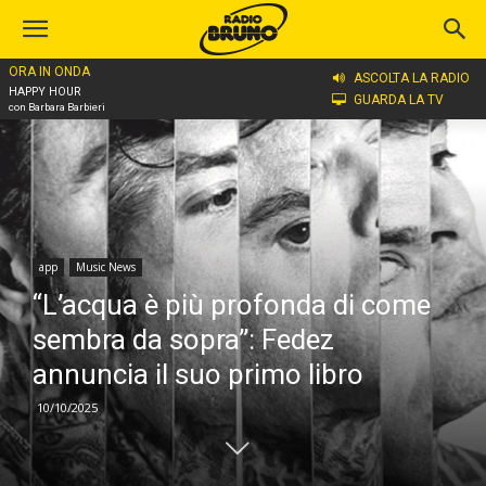
ORA IN ONDA
Home
app
ASCOLTA LA RADIO
HAPPY HOUR
GUARDA LA TV
con Barbara Barbieri
app
Music News
“L’acqua è più profonda di come
sembra da sopra”: Fedez
annuncia il suo primo libro
10/10/2025