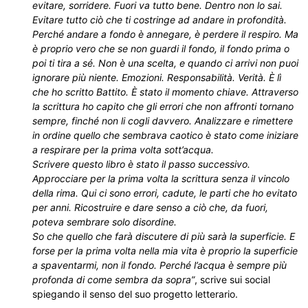
evitare, sorridere. Fuori va tutto bene. Dentro non lo sai.
Evitare tutto ciò che ti costringe ad andare in profondità.
Perché andare a fondo è annegare, è perdere il respiro. Ma
è proprio vero che se non guardi il fondo, il fondo prima o
poi ti tira a sé. Non è una scelta, e quando ci arrivi non puoi
ignorare più niente. Emozioni. Responsabilità. Verità. È lì
che ho scritto Battito. È stato il momento chiave. Attraverso
la scrittura ho capito che gli errori che non affronti tornano
sempre, finché non li cogli davvero. Analizzare e rimettere
in ordine quello che sembrava caotico è stato come iniziare
a respirare per la prima volta sott’acqua.
Scrivere questo libro è stato il passo successivo.
Approcciare per la prima volta la scrittura senza il vincolo
della rima. Qui ci sono errori, cadute, le parti che ho evitato
per anni. Ricostruire e dare senso a ciò che, da fuori,
poteva sembrare solo disordine.
So che quello che farà discutere di più sarà la superficie. E
forse per la prima volta nella mia vita è proprio la superficie
a spaventarmi, non il fondo. Perché l’acqua è sempre più
profonda di come sembra da sopra”
, scrive sui social
spiegando il senso del suo progetto letterario.