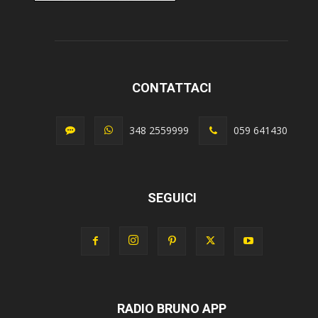
CONTATTACI
348 2559999
059 641430
SEGUICI
RADIO BRUNO APP