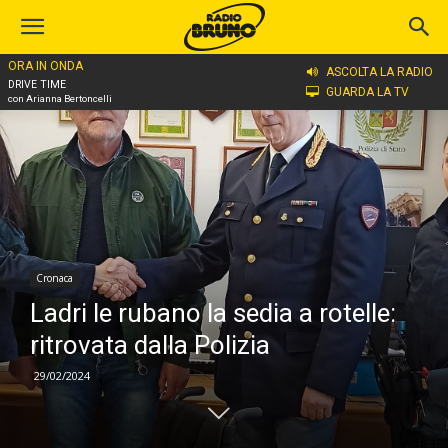
ORA IN ONDA
Home
Cronaca
ASCOLTA LA RADIO
DRIVE TIME
GUARDA LA TV
con Arianna Bertoncelli
Cronaca
Ladri le rubano la sedia a rotelle:
ritrovata dalla Polizia
29/02/2024