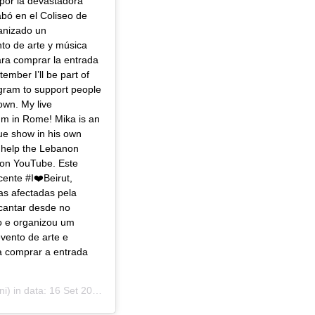
por la devastadora
abó en el Coliseo de
ganizado un
to de arte y música
para comprar la entrada
ember I’ll be part of
agram to support people
own. My live
um in Rome! Mika is an
que show in his own
o help the Lebanon
it on YouTube. Este
ente #I❤️Beirut,
s afectadas pela
 cantar desde no
ro e organizou um
evento de arte e
ra comprar a entrada
i) in data:
16 Set 2020 alle ore 3:35 PDT