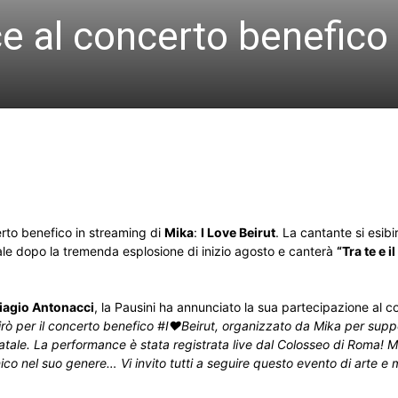
e al concerto benefico 
rto benefico in streaming di
Mika
:
I Love Beirut
. La cantante si esibi
ale dopo la tremenda esplosione di inizio agosto e canterà
“Tra te e i
iagio Antonacci
, la Pausini ha annunciato la sua partecipazione al co
ò per il concerto benefico #I❤️Beirut, organizzato da Mika per supp
natale. La performance è stata registrata live dal Colosseo di Roma! Mi
nico nel suo genere… Vi invito tutti a seguire questo evento di arte e