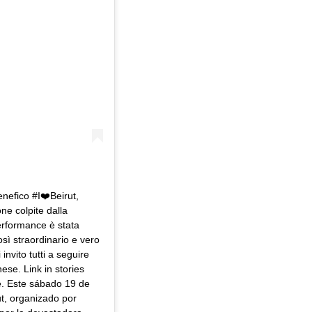
enefico #I❤️Beirut,
e colpite dalla
performance è stata
sì straordinario e vero
nvito tutti a seguire
ese. Link in stories
be. Este sábado 19 de
ut, organizado por