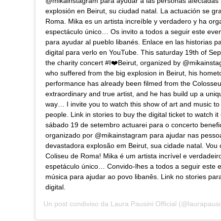
@mikainstagram para ayudar a las personas afectadas 
explosión en Beirut, su ciudad natal. La actuación se gr
Roma. Mika es un artista increíble y verdadero y ha or
espectáculo único… Os invito a todos a seguir este even
para ayudar al pueblo libanés. Enlace en las historias 
digital para verlo en YouTube. This saturday 19th of Sept
the charity concert #I❤️Beirut, organized by @mikainst
who suffered from the big explosion in Beirut, his homet
performance has already been filmed from the Colosse
extraordinary and true artist, and he has build up a uni
way… I invite you to watch this show of art and music t
people. Link in stories to buy the digital ticket to watch 
sábado 19 de setembro actuarei para o concerto benefic
organizado por @mikainstagram para ajudar nas pessoa
devastadora explosão em Beirut, sua cidade natal. Vou
Coliseu de Roma! Mika é um artista incrível e verdadei
espetáculo único… Convido-lhes a todos a seguir este 
música para ajudar ao povo libanês. Link no stories pa
digital.
Un post condiviso da
Laura Pausini Official
(@laurapausin