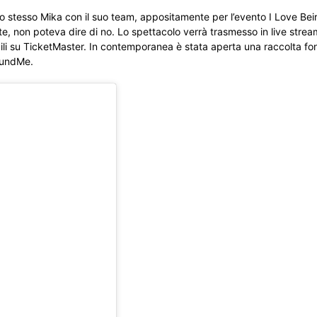
llo stesso Mika con il suo team, appositamente per l’evento I Love Bei
nte, non poteva dire di no. Lo spettacolo verrà trasmesso in live str
ibili su TicketMaster. In contemporanea è stata aperta una raccolta fo
FundMe.