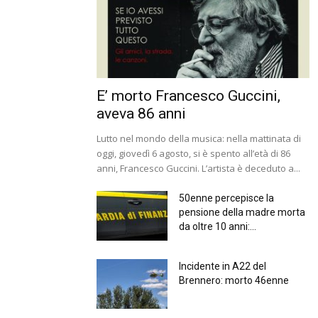
E’ morto Francesco Guccini,
aveva 86 anni
Lutto nel mondo della musica: nella mattinata di
oggi, giovedì 6 agosto, si è spento all’età di 86
anni, Francesco Guccini. L’artista è deceduto a...
50enne percepisce la
pensione della madre morta
da oltre 10 anni:...
Incidente in A22 del
Brennero: morto 46enne