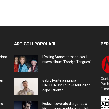
ARTICOLI POPOLARI
PER
prima
I Rolling Stones tornano con il
nuovo album “Foreign Tongues”
Conta
ran
Gabry Ponte annuncia
Per i
CIRCOTRON: il nuovo tour 2027
E-ma
dopo il trionfo...
bro
Fedez ricoverato d’urgenza a
Milano: nuovi problemi di salute