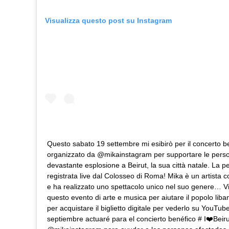
Visualizza questo post su Instagram
Questo sabato 19 settembre mi esibirò per il concerto b
organizzato da @mikainstagram per supportare le person
devastante esplosione a Beirut, la sua città natale. La 
registrata live dal Colosseo di Roma! Mika è un artista co
e ha realizzato uno spettacolo unico nel suo genere… Vi i
questo evento di arte e musica per aiutare il popolo liban
per acquistare il biglietto digitale per vederlo su YouTu
septiembre actuaré para el concierto benéfico # I❤️Beir