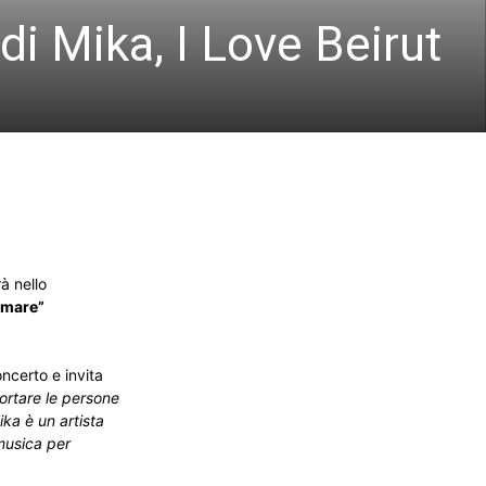
di Mika, I Love Beirut
rà nello
l mare”
ncerto e invita
ortare le persone
ka è un artista
 musica per