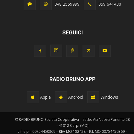
348 2559999
059 641430
SEGUICI
RADIO BRUNO APP
Apple
Android
Windows
© RADIO BRUNO Società Cooperativa – sede: Via Nuova Ponente 28
- 41012 Carpi (MO)
c.f. e p.i. 00754450369 – REA MO 182428 – R.I. MO 00754450369 –