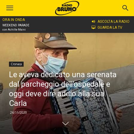
ORA IN ONDA
Home
Cronaca
ASCOLTA LA RADIO
WEEKEND PARADE
GUARDA LA TV
con Achille Maini
Cronaca
Le aveva dedicato una serenata
dal parcheggio dell’ospedale e
oggi deve dire addio alla sua
Carla
26/11/2020