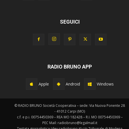
SEGUICI
RADIO BRUNO APP
Apple
Android
Windows
© RADIO BRUNO Società Cooperativa – sede: Via Nuova Ponente 28
- 41012 Carpi (MO)
c.f. e p.i. 00754450369 – REA MO 182428 – R.I. MO 00754450369 –
PEC Mail: radiobruno@legalmail.it
Testata giornalistica (dev.radiobruno.it) c/o Tribunale di Modena