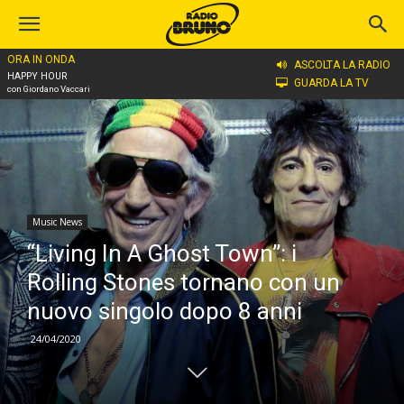
ORA IN ONDA
Home
Music News
ASCOLTA LA RADIO
HAPPY HOUR
GUARDA LA TV
con Giordano Vaccari
Music News
“Living In A Ghost Town”: i
Rolling Stones tornano con un
nuovo singolo dopo 8 anni
24/04/2020