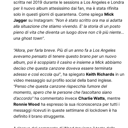
scritta nel 2019 durante le sessions a Los Angeles e Londra
per il nuovo album attesissimo dai fan, ma è stata rifinita
solo in questi giorni di quarantena. Come spiega
Mick
Jagger
su Instagram:
“Non è stato scritto ora ma si adatta
alla situazione che stiamo vivendo. E’ la storia di un posto
pieno di vita che diventa un luogo dove non c’è più niente…
una ghost town”
.
“Allora, per farla breve. Più di un anno fa a Los Angeles
avevamo pensato di tenere questo brano per un nuovo
album, poi è scoppiato il casino e insieme a Mick abbiamo
deciso che questa canzone doveva essere terminata
adesso e così eccola qui”
, ha spiegato
Keith Richards
in un
video messaggio sul profilo social della band inglese.
“Penso che questa canzone rispecchia l’umore del
momento, spero che le persone che l’ascoltano siano
d’accordo”
ha commentato invece
Charlie Watts
, mentre
Ronnie Wood
ha espresso la sua riconoscenza per tutti i
messaggi ricevuti in queste settimane di lockdown è ha
definito il brano struggente.