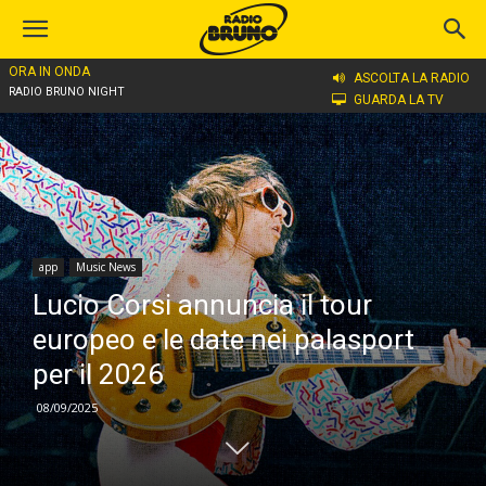
ORA IN ONDA
Home
app
ASCOLTA LA RADIO
RADIO BRUNO NIGHT
GUARDA LA TV
app
Music News
Lucio Corsi annuncia il tour
europeo e le date nei palasport
per il 2026
08/09/2025