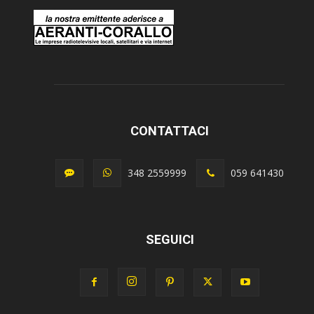
CONTATTACI
348 2559999
059 641430
SEGUICI