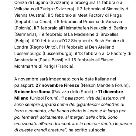
Conza di Lugano (Svizzera) e proseguirà l’1 febbraio al
Volkshaus di Zurigo (Svizzera), il 3 febbraio al Simmcity di
Vienna (Austria), il 5 febbraio al Meet Factory di Praga
(Repubblica Ceca), il 6 febbraio al Proxima di Varsavia
(Polonia), il 7 febbraio all’Heimathafen Neukolln di Berlino
(Germania), il 9 febbraio al La Madeleine di Bruxelles
(Belgio), il 10 febbraio all’O2 Shepherd’s Bush Empire di
Londra (Regno Unito), l’11 febbraio al Den Atelier di
Lussemburgo (Lussemburgo), il 13 febbraio al Q Factory di
Amsterdam (Paesi Bassi) e il 15 febbraio all’Elysee
Montmartre di Parigi (Francia).
A novembre sarà impegnato con le date italiane nei
palasport:
27 novembre Firenze
(Nelson Mandela Forum),
5 dicembre Roma
(Palazzo dello Sport) e
11 dicembre
Milano
(Unipol Forum).
“I palasport, visti dall’esterno, mi
sono sempre apparsi come dei giganteschi coleotteri di
ferro e cemento, che hanno girato in lungo e in largo per
poi fermarsi, solitamente, ai margini delle città. Sono
emozionato all’idea di incontrare le canzoni dentro le pance
di queste grandi creature”
, ha scritto sui social.