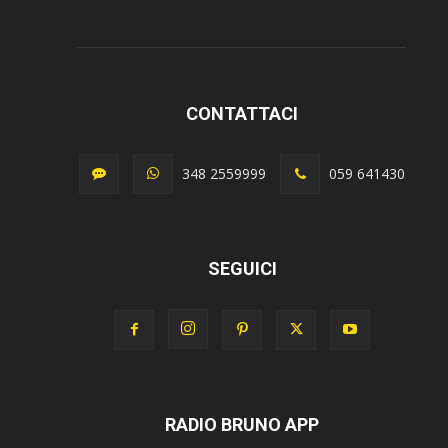
CONTATTACI
348 2559999
059 641430
SEGUICI
RADIO BRUNO APP