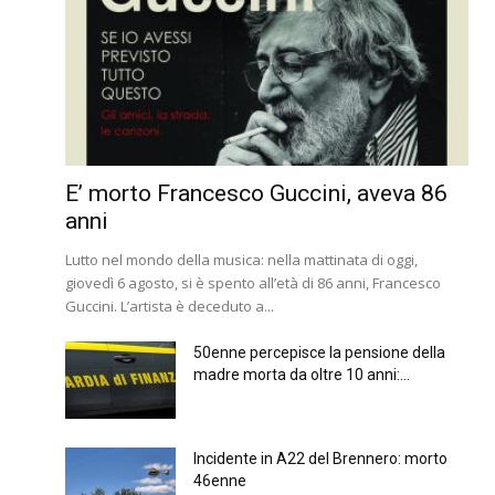
E’ morto Francesco Guccini, aveva 86
anni
Lutto nel mondo della musica: nella mattinata di oggi,
giovedì 6 agosto, si è spento all’età di 86 anni, Francesco
Guccini. L’artista è deceduto a...
50enne percepisce la pensione della
madre morta da oltre 10 anni:...
Incidente in A22 del Brennero: morto
46enne