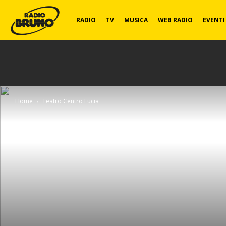
Radio
RADIO
TV
MUSICA
WEB RADIO
EVENTI
Bruno
Home
Teatro Centro Lucia