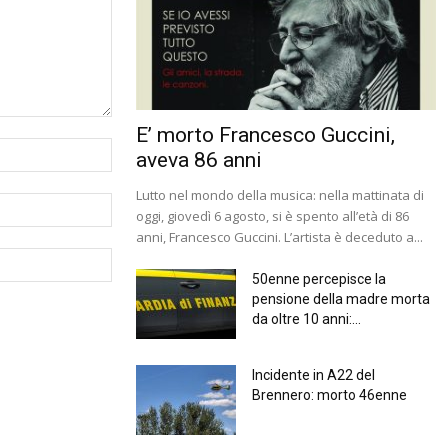
E’ morto Francesco Guccini,
aveva 86 anni
Lutto nel mondo della musica: nella mattinata di
oggi, giovedì 6 agosto, si è spento all’età di 86
anni, Francesco Guccini. L’artista è deceduto a...
50enne percepisce la
pensione della madre morta
da oltre 10 anni:...
Incidente in A22 del
Brennero: morto 46enne