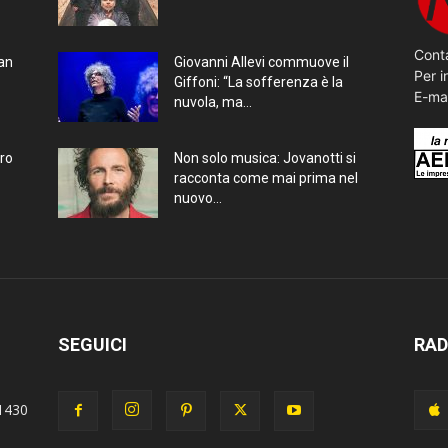
Conta
ran
Giovanni Allevi commuove il
Per i
Giffoni: “La sofferenza è la
E-ma
nuvola, ma...
bro
Non solo musica: Jovanotti si
racconta come mai prima nel
nuovo...
SEGUICI
RAD
1430