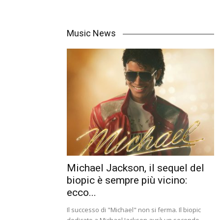
Music News
Michael Jackson, il sequel del
biopic è sempre più vicino:
ecco...
Il successo di "Michael" non si ferma. Il biopic
dedicato a Michael Jackson avrà un secondo