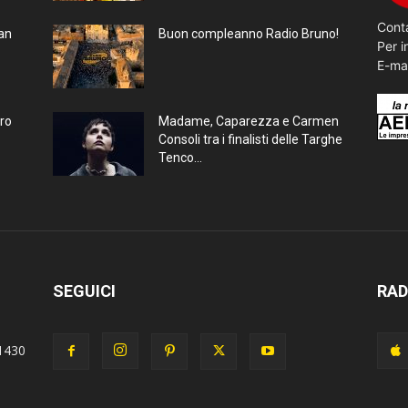
Conta
ran
Buon compleanno Radio Bruno!
Per i
E-ma
bro
Madame, Caparezza e Carmen
Consoli tra i finalisti delle Targhe
Tenco...
SEGUICI
RAD
1430