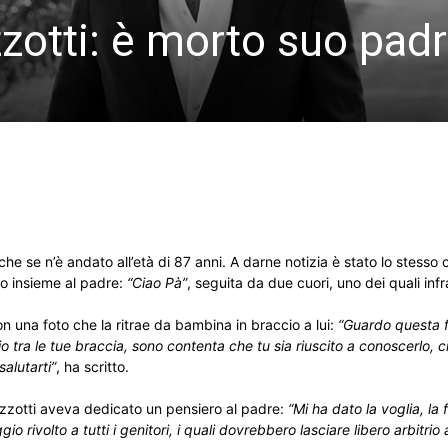
zotti: è morto suo pad
 che se n’è andato all’età di 87 anni. A darne notizia è stato lo stess
no insieme al padre:
“Ciao Pà”
, seguita da due cuori, uno dei quali infr
n una foto che la ritrae da bambina in braccio a lui:
“Guardo questa f
io tra le tue braccia, sono contenta che tu sia riuscito a conoscerlo, 
alutarti”
, ha scritto.
azzotti aveva dedicato un pensiero al padre:
“Mi ha dato la voglia, la 
rivolto a tutti i genitori, i quali dovrebbero lasciare libero arbitrio ai