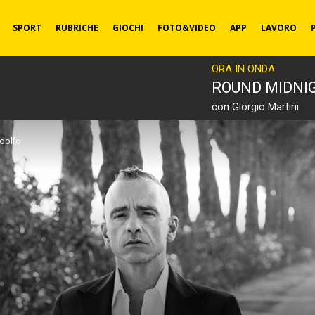
SPORT
RUBRICHE
GIOCHI
FOTO&VIDEO
APP
LAVORO
ORA IN ONDA
ROUND MIDNI
con Giorgio Martini
odolfo