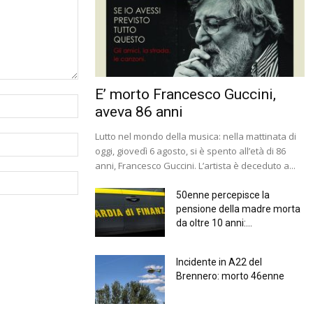
E’ morto Francesco Guccini,
aveva 86 anni
Lutto nel mondo della musica: nella mattinata di
oggi, giovedì 6 agosto, si è spento all’età di 86
anni, Francesco Guccini. L’artista è deceduto a...
50enne percepisce la
pensione della madre morta
da oltre 10 anni:...
Incidente in A22 del
Brennero: morto 46enne