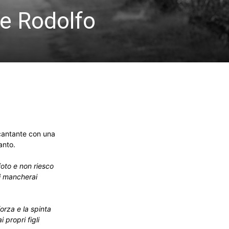
re Rodolfo
o cantante con una
anto.
oto e non riesco
ci mancherai
forza e la spinta
 propri figli