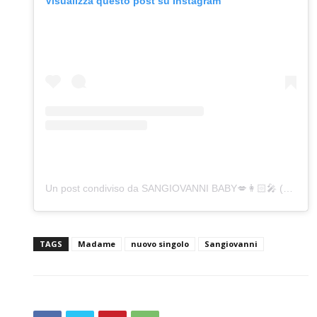
Visualizza questo post su Instagram
Un post condiviso da SANGIOVANNI BABY💋👩🏻‍🎤 (@sangiovanni)
TAGS
Madame
nuovo singolo
Sangiovanni