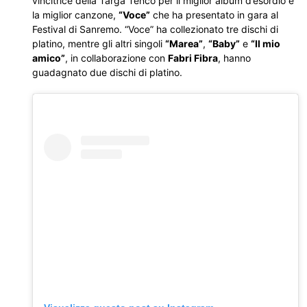
vincitrice della Targa Tenco per il miglior album d’esordio e
la miglior canzone,
“Voce”
che ha presentato in gara al
Festival di Sanremo. “Voce” ha collezionato tre dischi di
platino, mentre gli altri singoli
“Marea”
,
“Baby”
e
“Il mio
amico”
, in collaborazione con
Fabri Fibra
, hanno
guadagnato due dischi di platino.