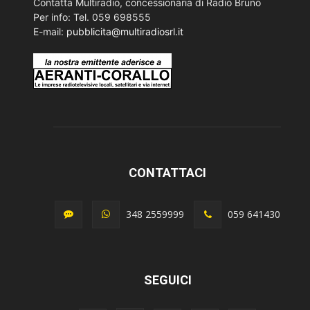
Contatta Multiradio, concessionaria di Radio Bruno
Per info: Tel. 059 698555
E-mail:
pubblicita@multiradiosrl.it
CONTATTACI
348 2559999
059 641430
SEGUICI