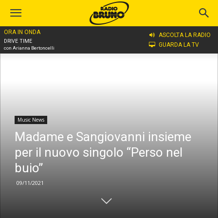
ORA IN ONDA
Home
Music News
ASCOLTA LA RADIO
DRIVE TIME
GUARDA LA TV
con Arianna Bertoncelli
Music News
Madame e Sangiovanni insieme
per il nuovo singolo “Perso nel
buio”
09/11/2021