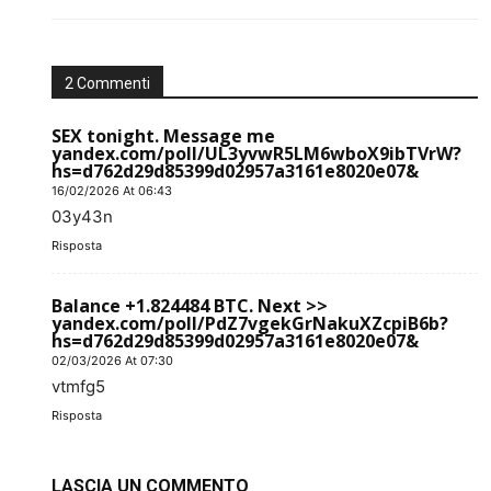
2 Commenti
SEX tonight. Message me
yandex.com/poll/UL3yvwR5LM6wboX9ibTVrW?
hs=d762d29d85399d02957a3161e8020e07&
16/02/2026 At 06:43
03y43n
Risposta
Balance +1.824484 BTC. Next >>
yandex.com/poll/PdZ7vgekGrNakuXZcpiB6b?
hs=d762d29d85399d02957a3161e8020e07&
02/03/2026 At 07:30
vtmfg5
Risposta
LASCIA UN COMMENTO