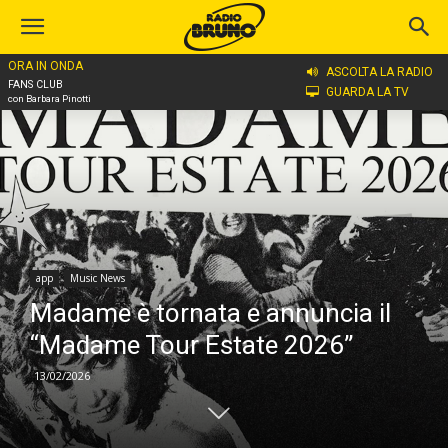
ORA IN ONDA
Home
app
ASCOLTA LA RADIO
FANS CLUB
GUARDA LA TV
con Barbara Pinotti
app
Music News
Madame è tornata e annuncia il
“Madame Tour Estate 2026”
13/02/2026