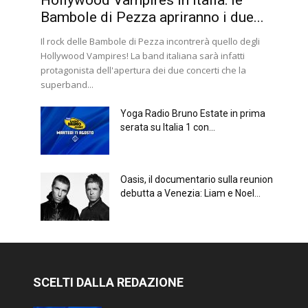
Hollywood Vampires in Italia: le
Bambole di Pezza apriranno i due...
Il rock delle Bambole di Pezza incontrerà quello degli
Hollywood Vampires! La band italiana sarà infatti
protagonista dell'apertura dei due concerti che la
superband...
Yoga Radio Bruno Estate in prima
serata su Italia 1 con...
Oasis, il documentario sulla reunion
debutta a Venezia: Liam e Noel...
SCELTI DALLA REDAZIONE