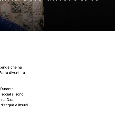
icende che ha
 Fatto diventato
. Durante
i social si sono
nna Oxa. Il
d’acqua e insulti