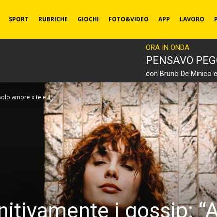
SPORT
RUBRICHE
GIOCHI
FOTO&VIDEO
APP
LAVORO
ORA IN ONDA
PENSAVO PEG
con Bruno De Minico 
o amore x te e il...
tivamente i gossip: “A