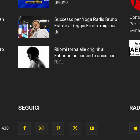
giugno
Conta
ran
Successo per Yoga Radio Bruno
Per i
Estate a Reggio Emilia: migliaia
E-ma
di...
bro
Rkomi torna alle origini: al
Fabrique un concerto unico con
l’EP...
SEGUICI
RAD
1430