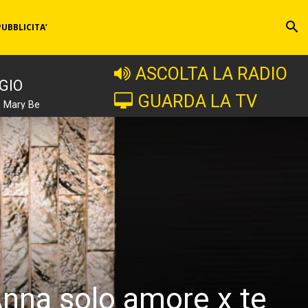
PUBBLICITA’
ASCOLTA LA RADIO
GIO
GUARDA LA TV
e Mary Be
nna solo amore x te