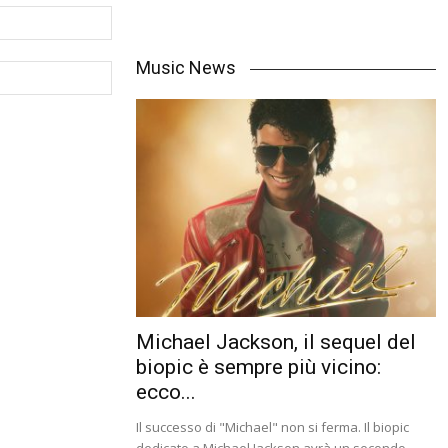
Music News
Michael Jackson, il sequel del
biopic è sempre più vicino:
ecco...
Il successo di "Michael" non si ferma. Il biopic
dedicato a Michael Jackson avrà un secondo