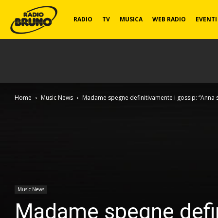
Radio
RADIO
TV
MUSICA
WEB RADIO
EVENTI
Bruno
Home
Music News
Madame spegne definitivamente i gossip: “Anna sol
Music News
Madame spegne defini