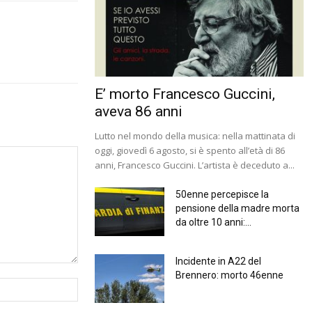
E’ morto Francesco Guccini,
aveva 86 anni
Lutto nel mondo della musica: nella mattinata di
oggi, giovedì 6 agosto, si è spento all’età di 86
anni, Francesco Guccini. L’artista è deceduto a...
50enne percepisce la
pensione della madre morta
da oltre 10 anni:...
Incidente in A22 del
Brennero: morto 46enne