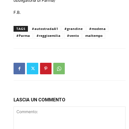
obbligatoria di Parma)
F.B.
TAGS
#autostradaA1
#grandine
#modena
#Parma
#reggioemilia
#vento
maltempo
LASCIA UN COMMENTO