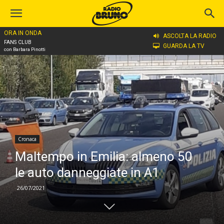
ORA IN ONDA
Home
Cronaca
ASCOLTA LA RADIO
FANS CLUB
GUARDA LA TV
con Barbara Pinotti
Cronaca
Maltempo in Emilia: almeno 50
le auto danneggiate in A1
26/07/2021