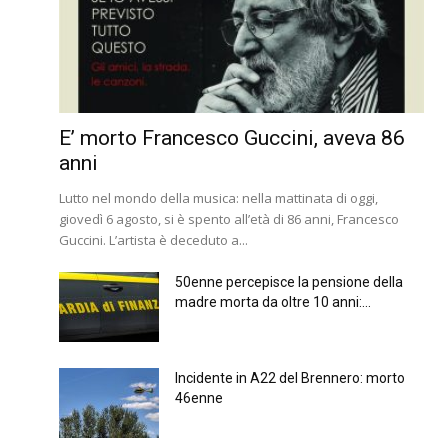
E’ morto Francesco Guccini, aveva 86
anni
Lutto nel mondo della musica: nella mattinata di oggi,
giovedì 6 agosto, si è spento all’età di 86 anni, Francesco
Guccini. L’artista è deceduto a...
50enne percepisce la pensione della
madre morta da oltre 10 anni:...
Incidente in A22 del Brennero: morto
46enne