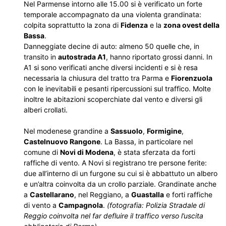
Nel Parmense intorno alle 15.00 si è verificato un forte
temporale accompagnato da una violenta grandinata:
colpita soprattutto la zona di
Fidenza
e la
zona ovest della
Bassa
.
Danneggiate decine di auto: almeno 50 quelle che, in
transito in
autostrada A1
, hanno riportato grossi danni. In
A1 si sono verificati anche diversi incidenti e si è resa
necessaria la chiusura del tratto tra Parma e
Fiorenzuola
con le inevitabili e pesanti ripercussioni sul traffico. Molte
inoltre le abitazioni scoperchiate dal vento e diversi gli
alberi crollati.
Nel modenese grandine a
Sassuolo
,
Formigine
,
Castelnuovo Rangone
. La Bassa, in particolare nel
comune di
Novi di Modena
, è stata sferzata da forti
raffiche di vento. A Novi si registrano tre persone ferite:
due all’interno di un furgone su cui si è abbattuto un albero
e un’altra coinvolta da un crollo parziale. Grandinate anche
a
Castellarano
, nel Reggiano, a
Guastalla
e forti raffiche
di vento a
Campagnola
.
(fotografia: Polizia Stradale di
Reggio coinvolta nel far defluire il traffico verso l’uscita