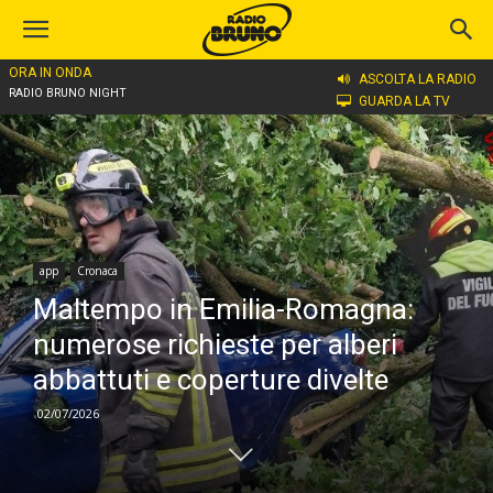
ORA IN ONDA
Home
app
ASCOLTA LA RADIO
RADIO BRUNO NIGHT
GUARDA LA TV
app
Cronaca
Maltempo in Emilia-Romagna:
numerose richieste per alberi
abbattuti e coperture divelte
02/07/2026