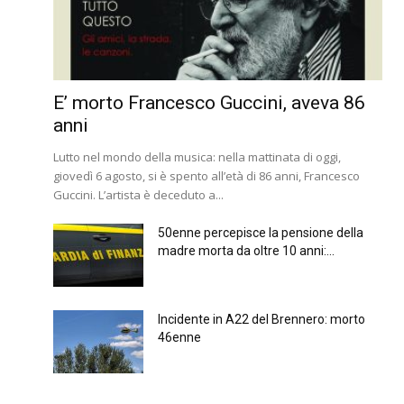
E’ morto Francesco Guccini, aveva 86
anni
Lutto nel mondo della musica: nella mattinata di oggi,
giovedì 6 agosto, si è spento all’età di 86 anni, Francesco
Guccini. L’artista è deceduto a...
50enne percepisce la pensione della
madre morta da oltre 10 anni:...
Incidente in A22 del Brennero: morto
46enne