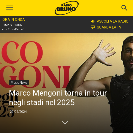
ORA IN ONDA
Home
Music News
ASCOLTA LA RADIO
HAPPY HOUR
GUARDA LA TV
con Enzo Ferrari
Music News
Marco Mengoni torna in tour
negli stadi nel 2025
29/01/2024