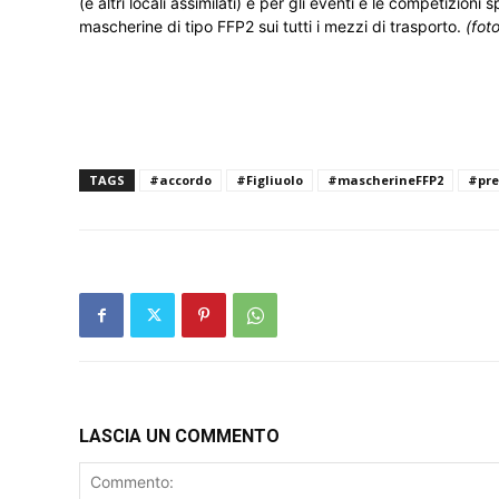
(e altri locali assimilati) e per gli eventi e le competizioni
mascherine di tipo FFP2 sui tutti i mezzi di trasporto.
(fot
TAGS
#accordo
#Figliuolo
#mascherineFFP2
#pre
LASCIA UN COMMENTO