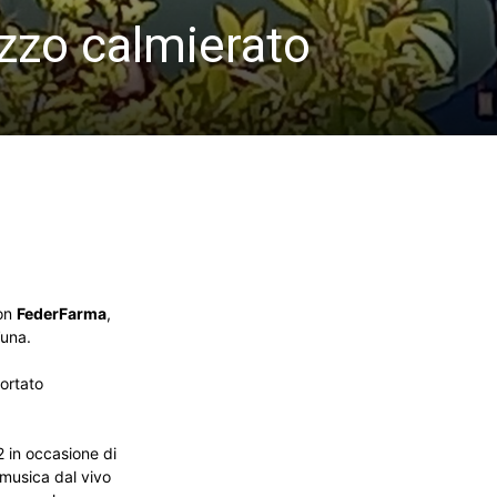
ezzo calmierato
con
FederFarma
,
’una.
portato
2 in occasione di
e musica dal vivo