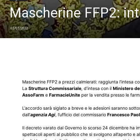
Mascherine FFP2: inte
03/01/2022
Mascherine FFP2 a prezzi calmierati: raggiunta l’intesa co
La
Struttura Commissariale
, d’intesa con il
Ministero de
AssoFarm
e
FarmacieUnite
per la vendita presso le far
L’accordo sarà siglato a breve e le adesioni saranno sottos
dall’
agenzia Agi
, l’ufficio del commissario
Francesco Paol
Il decreto varato dal Governo lo scorso 24 dicembre ha imp
spettacoli aperti al pubblico che si svolgono all’aperto e a