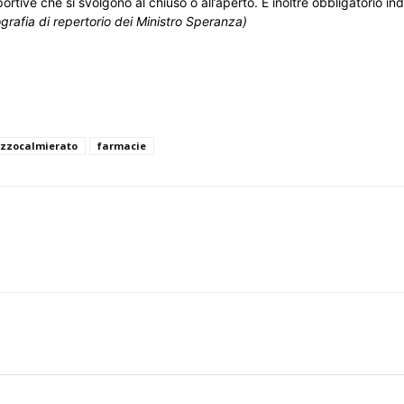
 sportive che si svolgono al chiuso o all’aperto. È inoltre obbligatorio in
ografia di repertorio dei Ministro Speranza)
zzocalmierato
farmacie