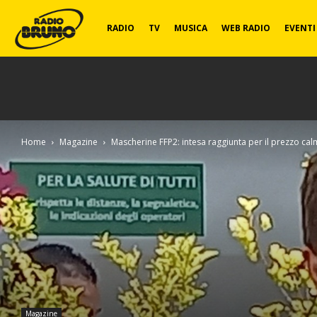
Radio
RADIO
TV
MUSICA
WEB RADIO
EVENTI
Bruno
Home
Magazine
Mascherine FFP2: intesa raggiunta per il prezzo cal
Magazine