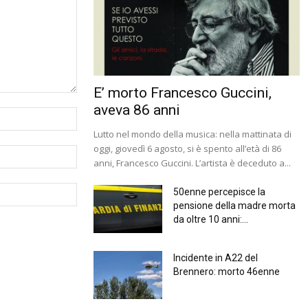
E’ morto Francesco Guccini,
aveva 86 anni
Lutto nel mondo della musica: nella mattinata di
oggi, giovedì 6 agosto, si è spento all’età di 86
anni, Francesco Guccini. L’artista è deceduto a...
50enne percepisce la
pensione della madre morta
da oltre 10 anni:...
Incidente in A22 del
Brennero: morto 46enne