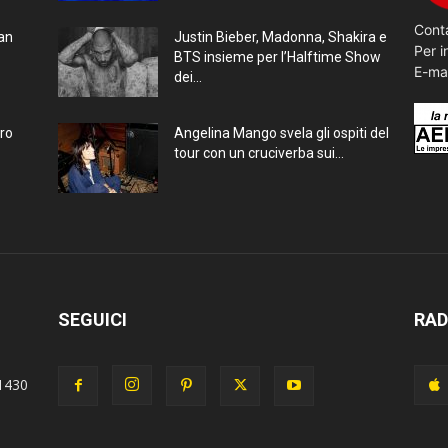
Conta
ran
Justin Bieber, Madonna, Shakira e
Per i
BTS insieme per l’Halftime Show
E-ma
dei...
bro
Angelina Mango svela gli ospiti del
tour con un cruciverba sui...
SEGUICI
RAD
1430