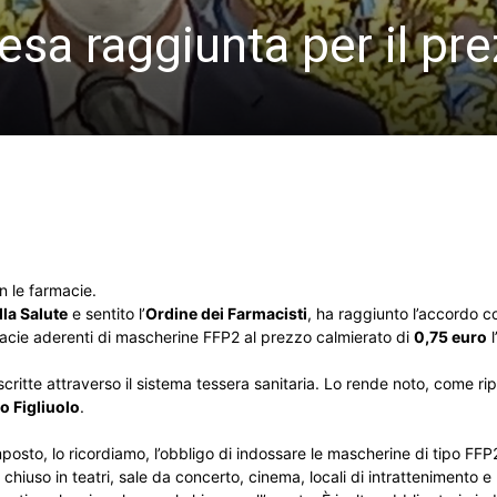
sa raggiunta per il pr
n le farmacie.
lla Salute
e sentito l’
Ordine dei Farmacisti
, ha raggiunto l’accordo 
macie aderenti di mascherine FFP2 al prezzo calmierato di
0,75 euro
l
critte attraverso il sistema tessera sanitaria. Lo rende noto, come ri
o Figliuolo
.
osto, lo ricordiamo, l’obbligo di indossare le mascherine di tipo FFP
l chiuso in teatri, sale da concerto, cinema, locali di intrattenimento 