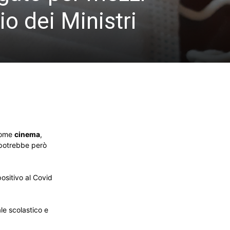
io dei Ministri
 come
cinema
,
 potrebbe però
 positivo al Covid
le scolastico e