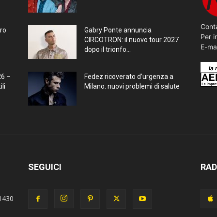
Conta
bro
Gabry Ponte annuncia
Per i
CIRCOTRON: il nuovo tour 2027
E-ma
dopo il trionfo...
26 –
Fedez ricoverato d’urgenza a
li
Milano: nuovi problemi di salute
SEGUICI
RAD
1430