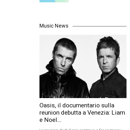
Music News
Oasis, il documentario sulla
reunion debutta a Venezia: Liam
e Noel...
La reunion degli Oasis continua a far sognare i