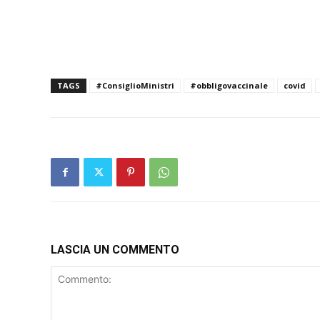
TAGS
#ConsiglioMinistri
#obbligovaccinale
covid
LASCIA UN COMMENTO