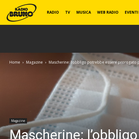
Radio
RADIO
TV
MUSICA
WEB RADIO
EVENTI
Bruno
Home
Magazine
Mascherine: l’obbligo potrebbe essere prorogato pe
Magazine
Mascherine: l’obblig