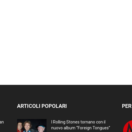
ARTICOLI POPOLARI
PER
ran
I Rolling Stones tornano con il
nuovo album “Foreign Tongues”