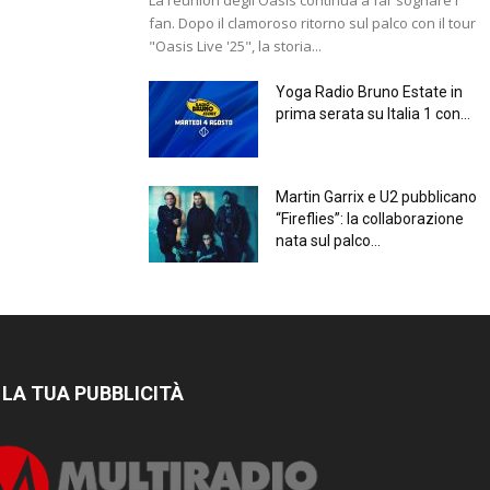
fan. Dopo il clamoroso ritorno sul palco con il tour
"Oasis Live '25", la storia...
Yoga Radio Bruno Estate in
prima serata su Italia 1 con...
Martin Garrix e U2 pubblicano
“Fireflies”: la collaborazione
nata sul palco...
 LA TUA PUBBLICITÀ