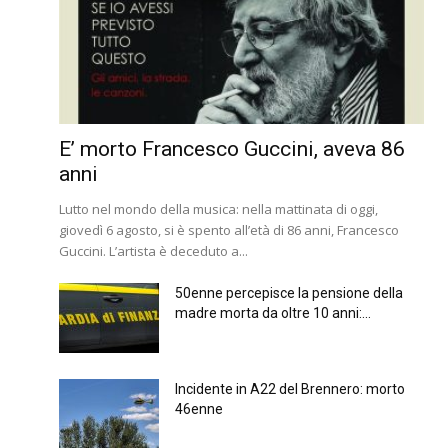
E’ morto Francesco Guccini, aveva 86
anni
Lutto nel mondo della musica: nella mattinata di oggi,
giovedì 6 agosto, si è spento all’età di 86 anni, Francesco
Guccini. L’artista è deceduto a...
50enne percepisce la pensione della
madre morta da oltre 10 anni:...
Incidente in A22 del Brennero: morto
46enne