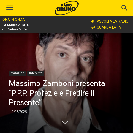
ORA IN ONDA
Home
Magazine
Interviste
ASCOLTA LA RADIO
LA RADIOSVEGLIA
GUARDA LA TV
con Barbara Barbieri
Magazine
Interviste
Massimo Zamboni presenta
“P.P.P. Profezie è Predire il
Presente”
19/03/2025