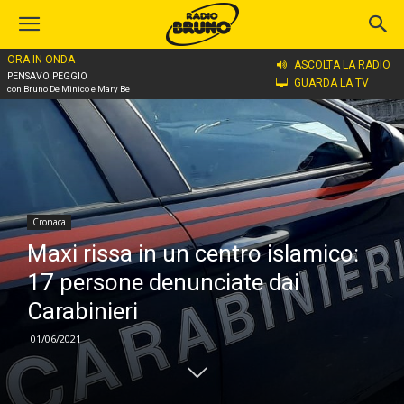
ORA IN ONDA
Home
Cronaca
ASCOLTA LA RADIO
PENSAVO PEGGIO
GUARDA LA TV
con Bruno De Minico e Mary Be
Cronaca
Maxi rissa in un centro islamico:
17 persone denunciate dai
Carabinieri
01/06/2021