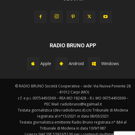
RADIO BRUNO APP
Apple
Android
Windows
© RADIO BRUNO Società Cooperativa – sede: Via Nuova Ponente 28
- 41012 Carpi (MO)
c.f. e p.i. 00754450369 – REA MO 182428 – R.I. MO 00754450369 –
PEC Mail: radiobruno@legalmail.it
Testata giornalistica (dev.radiobruno.it) c/o Tribunale di Modena
registrata al n°15/2021 in data 08/03/2021
Testata giornalistica emittente Radio Bruno registrata n° 884 al
Tribunale di Modena in data 10/9/1987
Licenza SIAE SSP 5392/I/5136 per i contenuti multimediali.