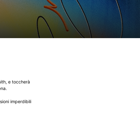
nith, e toccherà
ena.
ioni imperdibili