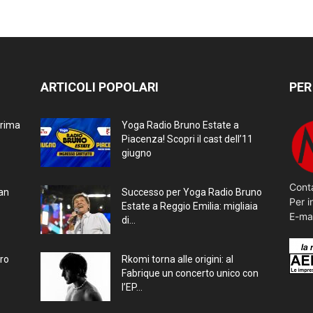
ARTICOLI POPOLARI
PER
prima
Yoga Radio Bruno Estate a
Piacenza! Scopri il cast dell’11
giugno
Conta
ran
Successo per Yoga Radio Bruno
Per i
Estate a Reggio Emilia: migliaia
E-ma
di...
bro
Rkomi torna alle origini: al
Fabrique un concerto unico con
l’EP...