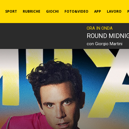
SPORT
RUBRICHE
GIOCHI
FOTO&VIDEO
APP
LAVORO
ORA IN ONDA
ROUND MIDNI
con Giorgio Martini