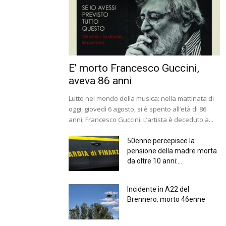
E’ morto Francesco Guccini,
aveva 86 anni
Lutto nel mondo della musica: nella mattinata di
oggi, giovedì 6 agosto, si è spento all’età di 86
anni, Francesco Guccini. L’artista è deceduto a...
50enne percepisce la
pensione della madre morta
da oltre 10 anni:...
Incidente in A22 del
Brennero: morto 46enne