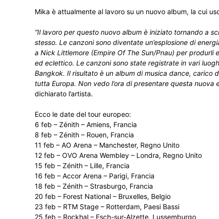
Mika è attualmente al lavoro su un nuovo album, la cui usci
“Il lavoro per questo nuovo album è iniziato tornando a scri
stesso. Le canzoni sono diventate un’esplosione di energi
a Nick Littlemore (Empire Of The Sun/Pnau) per produrli 
ed eclettico. Le canzoni sono state registrate in vari luoghi
Bangkok. Il risultato è un album di musica dance, carico d
tutta Europa. Non vedo l’ora di presentare questa nuova e a
dichiarato l’artista.
Ecco le date del tour europeo:
6 feb – Zénith – Amiens, Francia
8 feb – Zénith – Rouen, Francia
11 feb – AO Arena – Manchester, Regno Unito
12 feb – OVO Arena Wembley – Londra, Regno Unito
15 feb – Zénith – Lille, Francia
16 feb – Accor Arena – Parigi, Francia
18 feb – Zénith – Strasburgo, Francia
20 feb – Forest National – Bruxelles, Belgio
23 feb – RTM Stage – Rotterdam, Paesi Bassi
25 feb – Rockhal – Esch-sur-Alzette, Lussemburgo