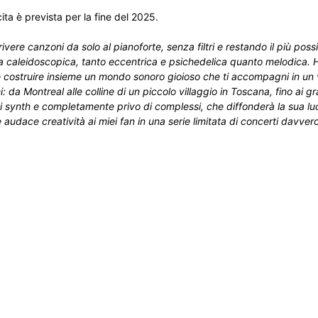
ta è prevista per la fine del 2025.
vere canzoni da solo al pianoforte, senza filtri e restando il più poss
a caleidoscopica, tanto eccentrica e psichedelica quanto melodica. H
e costruire insieme un mondo sonoro gioioso che ti accompagni in un
: da Montreal alle colline di un piccolo villaggio in Toscana, fino ai gra
i synth e completamente privo di complessi, che diffonderà la sua luc
udace creatività ai miei fan in una serie limitata di concerti davvero