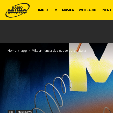
Radio
RADIO
TV
MUSICA
WEB RADIO
EVENTI
Bruno
Home
app
Mika annuncia due nuove date in Italia
app
Music News