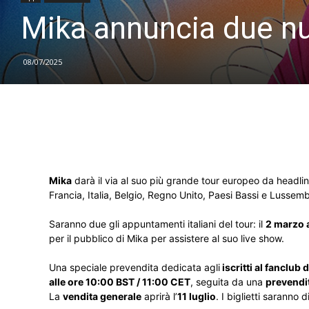
Mika annuncia due nuo
08/07/2025
Mika
darà il via al suo più grande tour europeo da headliner
Francia, Italia, Belgio, Regno Unito, Paesi Bassi e Lussem
Saranno due gli appuntamenti italiani del tour: il
2 marzo a
per il pubblico di Mika per assistere al suo live show.
Una speciale prevendita dedicata agli
iscritti al fanclub 
alle ore 10:00 BST / 11:00 CET
, seguita da una
prevendit
La
vendita generale
aprirà l’
11 luglio
. I biglietti saranno 